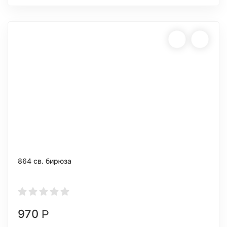
864 св. бирюза
970
Р