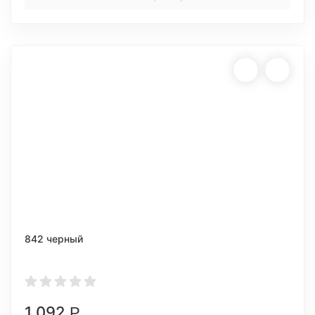
842 черный
1 092
Р