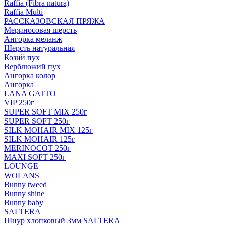
Raffia (Fibra natura)
Raffia Multi
РАССКАЗОВСКАЯ ПРЯЖА
Мериносовая шерсть
Ангорка меланж
Шерсть натуральная
Козий пух
Верблюжий пух
Ангорка колор
Ангорка
LANA GATTO
VIP 250г
SUPER SOFT MIX 250г
SUPER SOFT 250г
SILK MOHAIR MIX 125г
SILK MOHAIR 125г
MERINOCOT 250г
MAXI SOFT 250г
LOUNGE
WOLANS
Bunny tweed
Bunny shine
Bunny baby
SALTERA
Шнур хлопковый 3мм SALTERA