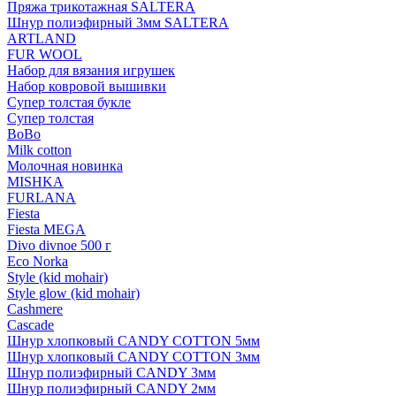
Пряжа трикотажная SALTERA
Шнур полиэфирный 3мм SALTERA
ARTLAND
FUR WOOL
Набор для вязания игрушек
Набор ковровой вышивки
Супер толстая букле
Супер толстая
BoBo
Milk cotton
Молочная новинка
MISHKA
FURLANA
Fiesta
Fiesta MEGA
Divo divnoe 500 г
Eco Norka
Style (kid mohair)
Style glow (kid mohair)
Cashmere
Cascade
Шнур хлопковый CANDY COTTON 5мм
Шнур хлопковый CANDY COTTON 3мм
Шнур полиэфирный CANDY 3мм
Шнур полиэфирный CANDY 2мм