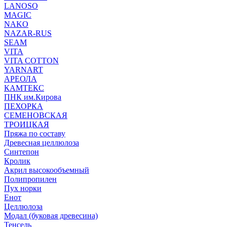
LANOSO
MAGIC
NAKO
NAZAR-RUS
SEAM
VITA
VITA COTTON
YARNART
АРЕОЛА
КАМТЕКС
ПНК им.Кирова
ПЕХОРКА
СЕМЕНОВСКАЯ
ТРОИЦКАЯ
Пряжа по составу
Древесная целлюлоза
Синтепон
Кролик
Акрил высокообъемный
Полипропилен
Пух норки
Енот
Целлюлоза
Модал (буковая древесина)
Тенсель