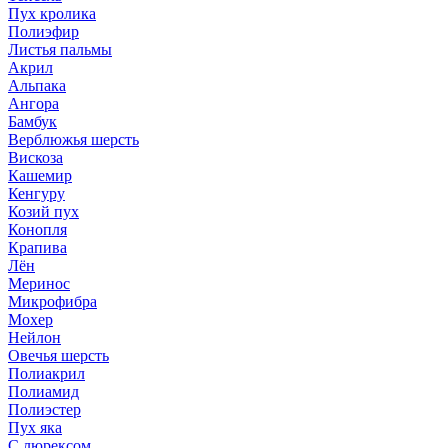
Пух кролика
Полиэфир
Листья пальмы
Акрил
Альпака
Ангора
Бамбук
Верблюжья шерсть
Вискоза
Кашемир
Кенгуру
Козий пух
Конопля
Крапива
Лён
Меринос
Микрофибра
Мохер
Нейлон
Овечья шерсть
Полиакрил
Полиамид
Полиэстер
Пух яка
С люрексом