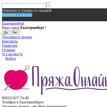
Новинки и товары со скидкой
Перейти в каталог
Екатеринбург
Ваш город
Екатеринбург
?
Доставка и оплата
Контакты
Гарантии
Отзывы
% Скидки %
Войти
8(922) 027-74-40
Телефон в Екатеринбурге
Закажите звонок - мы Вам перезвоним!