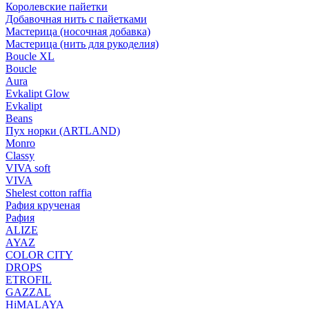
Королевские пайетки
Добавочная нить с пайетками
Мастерица (носочная добавка)
Мастерица (нить для рукоделия)
Boucle XL
Boucle
Aura
Evkalipt Glow
Evkalipt
Beans
Пух норки (ARTLAND)
Monro
Classy
VIVA soft
VIVA
Shelest cotton raffia
Рафия крученая
Рафия
ALIZE
AYAZ
COLOR CITY
DROPS
ETROFIL
GAZZAL
HiMALAYA