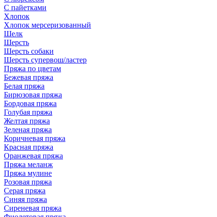
С пайетками
Хлопок
Хлопок мерсеризованный
Шелк
Шерсть
Шерсть собаки
Шерсть супервош/ластер
Пряжа по цветам
Бежевая пряжа
Белая пряжа
Бирюзовая пряжа
Бордовая пряжа
Голубая пряжа
Желтая пряжа
Зеленая пряжа
Коричневая пряжа
Красная пряжа
Оранжевая пряжа
Пряжа меланж
Пряжа мулине
Розовая пряжа
Серая пряжа
Синяя пряжа
Сиреневая пряжа
Фиолетовая пряжа