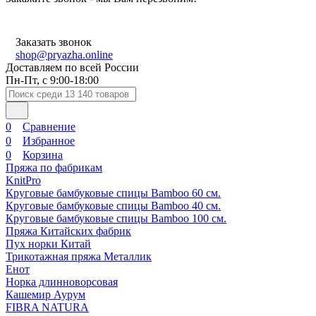
Заказать звонок
shop@pryazha.online
Доставляем по всей России
Пн-Пт, с 9:00-18:00
0
Сравнение
0
Избранное
0
Корзина
Пряжа по фабрикам
KnitPro
Круговые бамбуковые спицы Bamboo 60 см.
Круговые бамбуковые спицы Bamboo 40 см.
Круговые бамбуковые спицы Bamboo 100 см.
Пряжа Китайских фабрик
Пух норки Китай
Трикотажная пряжа Металлик
Енот
Норка длинноворсовая
Кашемир Аурум
FIBRA NATURA