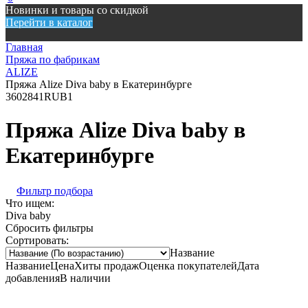
Новинки и товары со скидкой
Перейти в каталог
Главная
Пряжа по фабрикам
ALIZE
Пряжа Alize Diva baby в Екатеринбурге
360
2841
RUB
1
Пряжа Alize Diva baby в
Екатеринбурге
Фильтр подбора
Что ищем:
Diva baby
Сбросить фильтры
Сортировать:
Название
Название
Цена
Хиты продаж
Оценка покупателей
Дата
добавления
В наличии