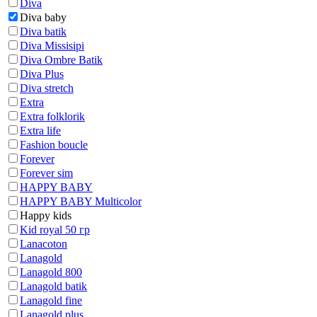
Diva
Diva baby
Diva batik
Diva Missisipi
Diva Ombre Batik
Diva Plus
Diva stretch
Extra
Extra folklorik
Extra life
Fashion boucle
Forever
Forever sim
HAPPY BABY
HAPPY BABY Multicolor
Happy kids
Kid royal 50 гр
Lanacoton
Lanagold
Lanagold 800
Lanagold batik
Lanagold fine
Lanagold plus