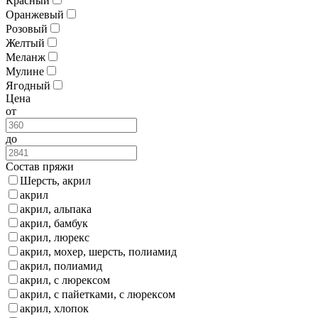
Красный
Оранжевый
Розовый
Желтый
Меланж
Мулине
Ягодный
Цена
от
до
Состав пряжи
Шерсть, акрил
акрил
акрил, альпака
акрил, бамбук
акрил, люрекс
акрил, мохер, шерсть, полиамид
акрил, полиамид
акрил, с люрексом
акрил, с пайетками, с люрексом
акрил, хлопок