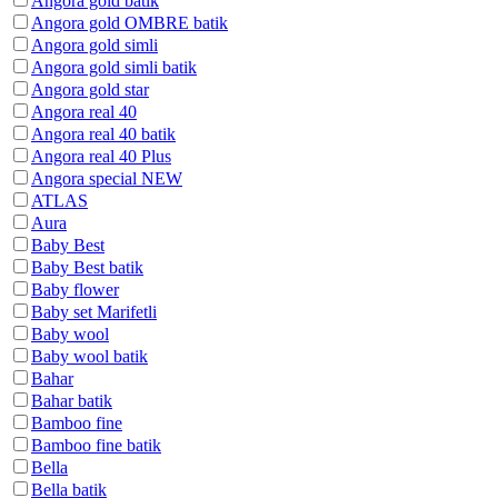
Angora gold batik
Angora gold OMBRE batik
Angora gold simli
Angora gold simli batik
Angora gold star
Angora real 40
Angora real 40 batik
Angora real 40 Plus
Angora special NEW
ATLAS
Aura
Baby Best
Baby Best batik
Baby flower
Baby set Marifetli
Baby wool
Baby wool batik
Bahar
Bahar batik
Bamboo fine
Bamboo fine batik
Bella
Bella batik