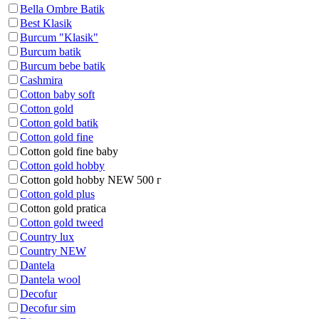
Bella Ombre Batik
Best Klasik
Burcum "Klasik"
Burcum batik
Burcum bebe batik
Cashmira
Cotton baby soft
Cotton gold
Cotton gold batik
Cotton gold fine
Cotton gold fine baby
Cotton gold hobby
Cotton gold hobby NEW 500 г
Cotton gold plus
Cotton gold pratica
Cotton gold tweed
Country lux
Country NEW
Dantela
Dantela wool
Decofur
Decofur sim