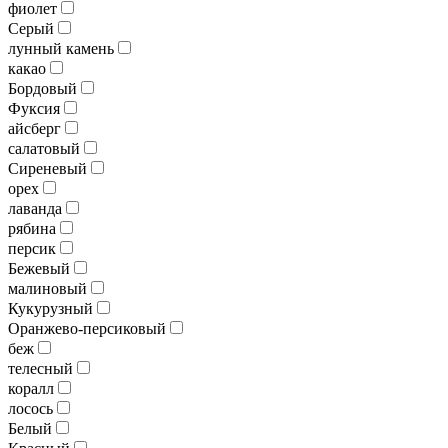
фиолет
Серый
лунный камень
какао
Бордовый
Фуксия
айсберг
салатовый
Сиреневый
орех
лаванда
рябина
персик
Бежевый
малиновый
Кукурузный
Оранжево-персиковый
беж
телесный
коралл
лосось
Белый