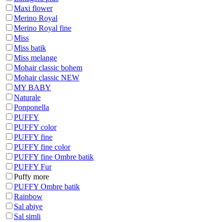
Maxi flower
Merino Royal
Merino Royal fine
Miss
Miss batik
Miss melange
Mohair classic bohem
Mohair classic NEW
MY BABY
Naturale
Ponponella
PUFFY
PUFFY color
PUFFY fine
PUFFY fine color
PUFFY fine Ombre batik
PUFFY Fur
Puffy more
PUFFY Ombre batik
Rainbow
Sal abiye
Sal simli