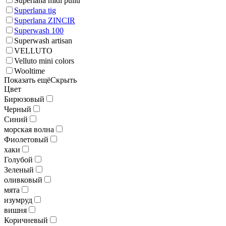
Superlana midi pullu
Superlana tig
Superlana ZINCIR
Superwash 100
Superwash artisan
VELLUTO
Velluto mini colors
Wooltime
Показать ещё
Скрыть
Цвет
Бирюзовый
Черный
Синий
морская волна
Фиолетовый
хаки
Голубой
Зеленый
оливковый
мята
изумруд
вишня
Коричневый