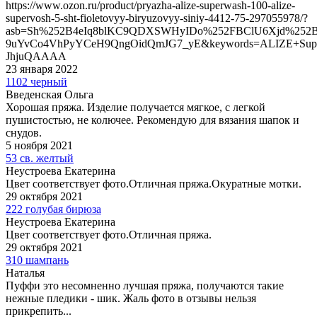
https://www.ozon.ru/product/pryazha-alize-superwash-100-alize-
supervosh-5-sht-fioletovyy-biryuzovyy-siniy-4412-75-297055978/?
asb=Sh%252B4eIq8blKC9QDXSWHyIDo%252FBClU6Xjd%252
9uYvCo4VhPyYCeH9QngOidQmJG7_yE&keywords=ALIZE+Supe
JhjuQAAAA
23 января 2022
1102 черный
Введенская Ольга
Хорошая пряжа. Изделие получается мягкое, с легкой
пушистостью, не колючее. Рекомендую для вязания шапок и
снудов.
5 ноября 2021
53 св. желтый
Неустроева Екатерина
Цвет соответствует фото.Отличная пряжа.Окуратные мотки.
29 октября 2021
222 голубая бирюза
Неустроева Екатерина
Цвет соответствует фото.Отличная пряжа.
29 октября 2021
310 шампань
Наталья
Пуффи это несомненно лучшая пряжа, получаются такие
нежные пледики - шик. Жаль фото в отзывы нельзя
прикрепить...