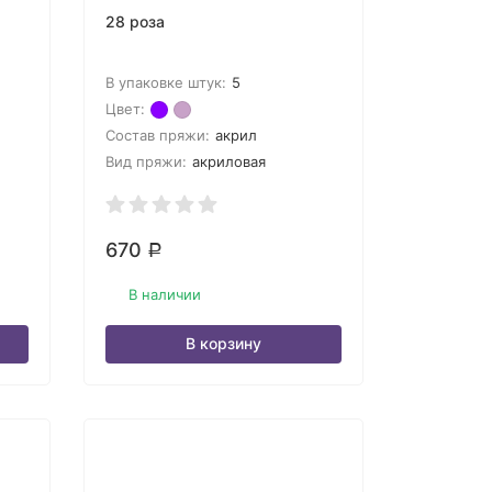
28 роза
В упаковке штук:
5
Цвет:
Состав пряжи:
акрил
Вид пряжи:
акриловая
670
Р
В наличии
В корзину
OLqMFon97YQ0r-