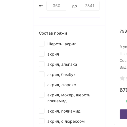
от
до
798
Состав пряжи
Шерсть, акрил
В у
Цве
акрил
Сос
акрил, альпака
Вид
акрил, бамбук
акрил, люрекс
67
акрил, мохер, шерсть,
полиамид
акрил, полиамид
акрил, с люрексом