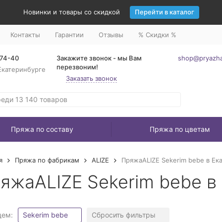
Новинки и товары со скидкой
Перейти в каталог
Контакты
Гарантии
Отзывы
% Скидки %
-74-40
Закажите звонок - мы Вам
shop@pryazha
перезвоним!
Екатеринбурге
Заказать звонок
Пряжа по составу
Пряжа по цветам
я
Пряжа по фабрикам
ALIZE
ПряжаALIZE Sekerim bebe в Ек
яжаALIZE Sekerim bebe в
щем:
Sekerim bebe
Сбросить фильтры