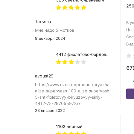
256
Татьяна
В у
Цве
Мне надо 5 мотков
Сос
9 декабря 2024
Вид
4412 фиолетово-бордово-бирюзовый
67
avgust29
https://www.ozon.ru/product/pryazha-
alize-superwash-100-alize-supervosh-
5-sht-fioletovyy-biryuzovyy-siniy-
4412-75-297055978/?
asb=Sh%252B4eIq8blKC9QDXSWHyIDo%252FBC
23 января 2022
9uYvCo4VhPyYCeH9QngOidQmJG7_yE&keywords
JhjuQAAAA
1102 черный