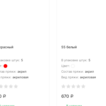
красный
55 белый
паковке штук:
5
В упаковке штук:
5
т:
Цвет:
тав пряжи:
акрил
Состав пряжи:
акрил
 пряжи:
акриловая
Вид пряжи:
акриловая
0
670
Р
Р
В наличии
В наличии