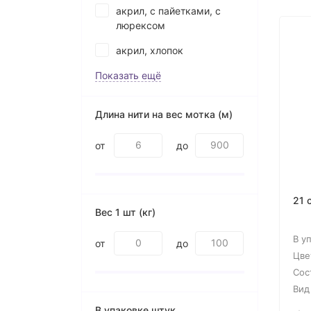
акрил, с пайетками, с
люрексом
акрил, хлопок
Показать ещё
Длина нити на вес мотка (м)
от
до
21 
Вес 1 шт (кг)
В у
от
до
Цве
Сос
Вид
В упаковке штук