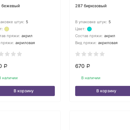
 бежевый
287 бирюзовый
паковке штук:
5
В упаковке штук:
5
т:
Цвет:
тав пряжи:
акрил
Состав пряжи:
акрил
 пряжи:
акриловая
Вид пряжи:
акриловая
0
670
Р
Р
В наличии
В наличии
В корзину
В корзину
lU6Xjd%252B3DS66jxyDI%253D&asb2=7tW56YmO6IY5PMZcAk5W
=ALIZE+Superwash+100+%2F+4412&sh=-