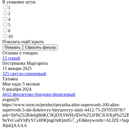
В упаковке штук
1
2
4
5
6
10
Показать ещё
Скрыть
Показать
Сбросить фильтр
Отзывы о товарах
15 серый
Пестрикова Маргарита
15 января 2025
325 светло-сиреневый
Татьяна
Мне надо 5 мотков
9 декабря 2024
4412 фиолетово-бордово-бирюзовый
avgust29
https://www.ozon.ru/product/pryazha-alize-superwash-100-alize-
supervosh-5-sht-fioletovyy-biryuzovyy-siniy-4412-75-297055978/?
asb=Sh%252B4eIq8blKC9QDXSWHyIDo%252FBClU6Xjd%252
9uYvCo4VhPyYCeH9QngOidQmJG7_yE&keywords=ALIZE+Supe
JhjuQAAAA