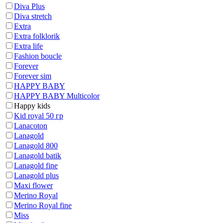
Diva Plus
Diva stretch
Extra
Extra folklorik
Extra life
Fashion boucle
Forever
Forever sim
HAPPY BABY
HAPPY BABY Multicolor
Happy kids
Kid royal 50 гр
Lanacoton
Lanagold
Lanagold 800
Lanagold batik
Lanagold fine
Lanagold plus
Maxi flower
Merino Royal
Merino Royal fine
Miss