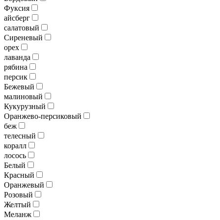
Фуксия
айсберг
салатовый
Сиреневый
орех
лаванда
рябина
персик
Бежевый
малиновый
Кукурузный
Оранжево-персиковый
беж
телесный
коралл
лосось
Белый
Красный
Оранжевый
Розовый
Желтый
Меланж