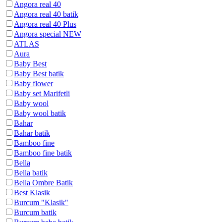
Angora real 40
Angora real 40 batik
Angora real 40 Plus
Angora special NEW
ATLAS
Aura
Baby Best
Baby Best batik
Baby flower
Baby set Marifetli
Baby wool
Baby wool batik
Bahar
Bahar batik
Bamboo fine
Bamboo fine batik
Bella
Bella batik
Bella Ombre Batik
Best Klasik
Burcum "Klasik"
Burcum batik