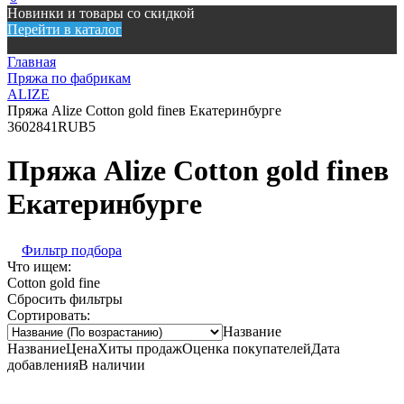
Новинки и товары со скидкой
Перейти в каталог
Главная
Пряжа по фабрикам
ALIZE
Пряжа Alize Cotton gold fineв Екатеринбурге
360
2841
RUB
5
Пряжа Alize Cotton gold fineв
Екатеринбурге
Фильтр подбора
Что ищем:
Cotton gold fine
Сбросить фильтры
Сортировать:
Название
Название
Цена
Хиты продаж
Оценка покупателей
Дата
добавления
В наличии