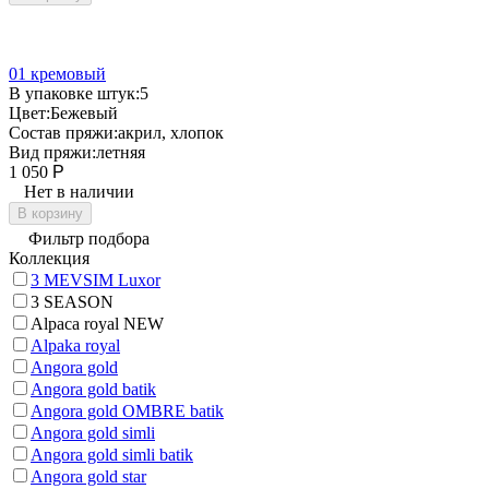
01 кремовый
В упаковке штук:
5
Цвет:
Бежевый
Состав пряжи:
акрил, хлопок
Вид пряжи:
летняя
1 050
Р
Нет в наличии
В корзину
Фильтр подбора
Коллекция
3 MEVSIM Luxor
3 SEASON
Alpaca royal NEW
Alpaka royal
Angora gold
Angora gold batik
Angora gold OMBRE batik
Angora gold simli
Angora gold simli batik
Angora gold star