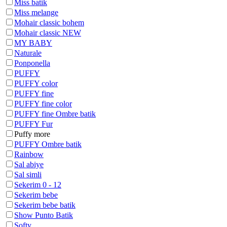
Miss batik
Miss melange
Mohair classic bohem
Mohair classic NEW
MY BABY
Naturale
Ponponella
PUFFY
PUFFY color
PUFFY fine
PUFFY fine color
PUFFY fine Ombre batik
PUFFY Fur
Puffy more
PUFFY Ombre batik
Rainbow
Sal abiye
Sal simli
Sekerim 0 - 12
Sekerim bebe
Sekerim bebe batik
Show Punto Batik
Softy