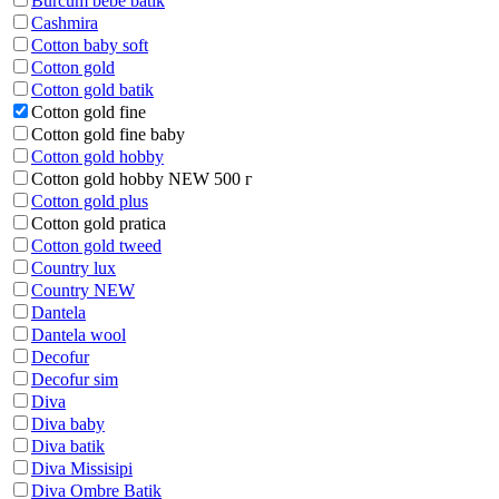
Burcum bebe batik
Cashmira
Cotton baby soft
Cotton gold
Cotton gold batik
Cotton gold fine
Cotton gold fine baby
Cotton gold hobby
Cotton gold hobby NEW 500 г
Cotton gold plus
Cotton gold pratica
Cotton gold tweed
Country lux
Country NEW
Dantela
Dantela wool
Decofur
Decofur sim
Diva
Diva baby
Diva batik
Diva Missisipi
Diva Ombre Batik