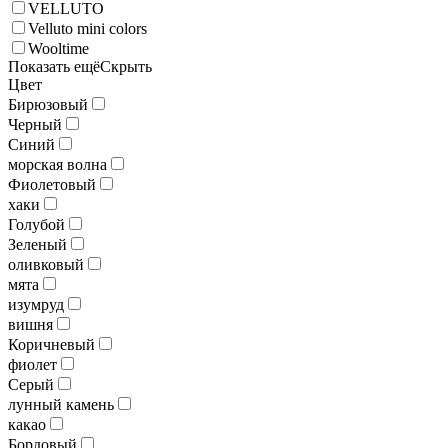
VELLUTO
Velluto mini colors
Wooltime
Показать ещё
Скрыть
Цвет
Бирюзовый
Черный
Синий
морская волна
Фиолетовый
хаки
Голубой
Зеленый
оливковый
мята
изумруд
вишня
Коричневый
фиолет
Серый
лунный камень
какао
Бордовый