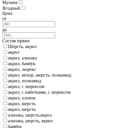
Мулине
Ягодный
Цена
от
до
Состав пряжи
Шерсть, акрил
акрил
акрил, альпака
акрил, бамбук
акрил, люрекс
акрил, мохер, шерсть, полиамид
акрил, полиамид
акрил, с люрексом
акрил, с пайетками, с люрексом
акрил, хлопок
акрил, шерсть
акрил, шерсть.
альпака, шерсть,акрил
альпака, шерсть, акрил
бамбук