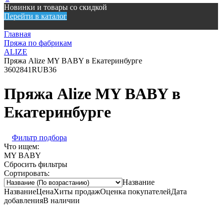
Новинки и товары со скидкой
Перейти в каталог
Главная
Пряжа по фабрикам
ALIZE
Пряжа Alize MY BABY в Екатеринбурге
360
2841
RUB
36
Пряжа Alize MY BABY в
Екатеринбурге
Фильтр подбора
Что ищем:
MY BABY
Сбросить фильтры
Сортировать:
Название
Название
Цена
Хиты продаж
Оценка покупателей
Дата
добавления
В наличии