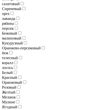
салатовый
Сиреневый
орех
лаванда
рябина
персик
Бежевый
малиновый
Кукурузный
Оранжево-персиковый
беж
телесный
коралл
лосось
Белый
Красный
Оранжевый
Розовый
Желтый
Меланж
Мулине
Ягодный