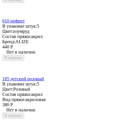
610 нефрит
В упаковке штук:
5
Цвет:
изумруд
Состав пряжи:
акрил
Бренд:
ALIZE
440
Р
Нет в наличии
В корзину
185 детский розовый
В упаковке штук:
5
Цвет:
Розовый
Состав пряжи:
акрил
Вид пряжи:
акриловая
380
Р
Нет в наличии
В корзину