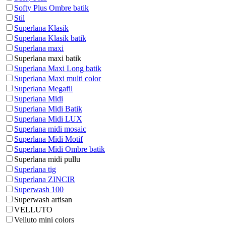
Softy Plus Ombre batik
Stil
Superlana Klasik
Superlana Klasik batik
Superlana maxi
Superlana maxi batik
Superlana Maxi Long batik
Superlana Maxi multi color
Superlana Megafil
Superlana Midi
Superlana Midi Batik
Superlana Midi LUX
Superlana midi mosaic
Superlana Midi Motif
Superlana Midi Ombre batik
Superlana midi pullu
Superlana tig
Superlana ZINCIR
Superwash 100
Superwash artisan
VELLUTO
Velluto mini colors