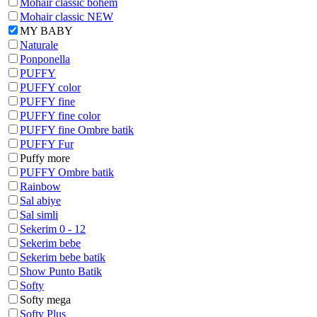
Mohair classic bohem
Mohair classic NEW
MY BABY
Naturale
Ponponella
PUFFY
PUFFY color
PUFFY fine
PUFFY fine color
PUFFY fine Ombre batik
PUFFY Fur
Puffy more
PUFFY Ombre batik
Rainbow
Sal abiye
Sal simli
Sekerim 0 - 12
Sekerim bebe
Sekerim bebe batik
Show Punto Batik
Softy
Softy mega
Softy Plus