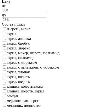
Цена
от
до
Состав пряжи
Шерсть, акрил
акрил
акрил, альпака
акрил, бамбук
акрил, люрекс
акрил, мохер, шерсть, полиамид
акрил, полиамид
акрил, с люрексом
акрил, с пайетками, с люрексом
акрил, хлопок
акрил, шерсть
акрил, шерсть.
альпака, шерсть,акрил
альпака, шерсть, акрил
бамбук
мериносовая шерсть
металлик, полиэстер