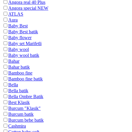
Angora real 40 Plus
Angora special NEW
ATLAS
Aura
Baby Best
Baby Best batik
Baby flower
Baby set Marifetli
Baby wool
Baby wool batik
Bahar
Bahar batik
Bamboo fine
Bamboo fine batik
Bella
Bella batik
Bella Ombre Batik
Best Klasik
Burcum "Klasik"
Burcum batik
Burcum bebe batik
Cashmira
Cotton baby soft