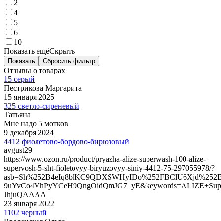
2
4
5
6
10
Показать ещё
Скрыть
Показать
Сбросить фильтр
Отзывы о товарах
15 серый
Пестрикова Маргарита
15 января 2025
325 светло-сиреневый
Татьяна
Мне надо 5 мотков
9 декабря 2024
4412 фиолетово-бордово-бирюзовый
avgust29
https://www.ozon.ru/product/pryazha-alize-superwash-100-alize-
supervosh-5-sht-fioletovyy-biryuzovyy-siniy-4412-75-297055978/?
asb=Sh%252B4eIq8blKC9QDXSWHyIDo%252FBClU6Xjd%252
9uYvCo4VhPyYCeH9QngOidQmJG7_yE&keywords=ALIZE+Supe
JhjuQAAAA
23 января 2022
1102 черный