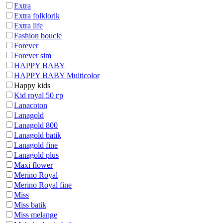
Extra
Extra folklorik
Extra life
Fashion boucle
Forever
Forever sim
HAPPY BABY
HAPPY BABY Multicolor
Happy kids
Kid royal 50 гр
Lanacoton
Lanagold
Lanagold 800
Lanagold batik
Lanagold fine
Lanagold plus
Maxi flower
Merino Royal
Merino Royal fine
Miss
Miss batik
Miss melange