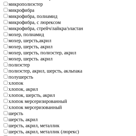
микрополиэстер
микрофибра
микрофибра, полиамид
микрофибра, с люрексом
микрофибра, стрейч/лайкра/эластан
мохер, полиамид
мохер, шерсть,акрил
мохер, шерсть, акрил
мохер, шерсть, полиэстер, акрил
мохер, шерсть. акрил
полиэстер
полиэстер, акрил, шерсть, акльпака
полушерсть
хлопок
хлопок, акрил
хлопок, шерсть, акрил
хлопок мерсеризированный
хлопок мерсеризованный
шерсть
шерсть, акрил
шерсть, акрил, металлик
шерсть, акрил, металлик (люрекс)