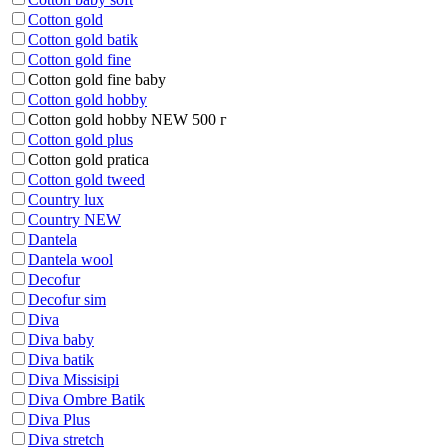
Cotton gold
Cotton gold batik
Cotton gold fine
Cotton gold fine baby
Cotton gold hobby
Cotton gold hobby NEW 500 г
Cotton gold plus
Cotton gold pratica
Cotton gold tweed
Country lux
Country NEW
Dantela
Dantela wool
Decofur
Decofur sim
Diva
Diva baby
Diva batik
Diva Missisipi
Diva Ombre Batik
Diva Plus
Diva stretch