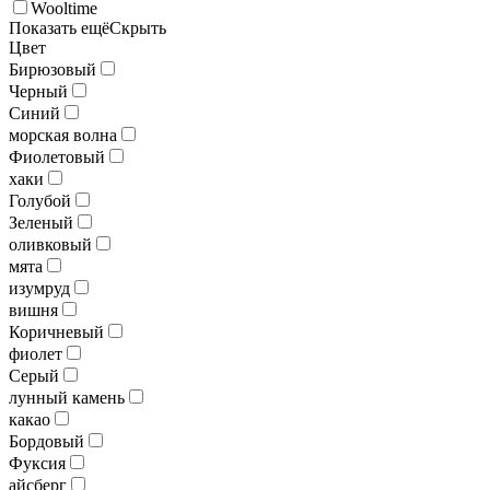
Wooltime
Показать ещё
Скрыть
Цвет
Бирюзовый
Черный
Синий
морская волна
Фиолетовый
хаки
Голубой
Зеленый
оливковый
мята
изумруд
вишня
Коричневый
фиолет
Серый
лунный камень
какао
Бордовый
Фуксия
айсберг