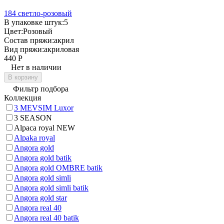
184 светло-розовый
В упаковке штук:
5
Цвет:
Розовый
Состав пряжи:
акрил
Вид пряжи:
акриловая
440
Р
Нет в наличии
В корзину
Фильтр подбора
Коллекция
3 MEVSIM Luxor
3 SEASON
Alpaca royal NEW
Alpaka royal
Angora gold
Angora gold batik
Angora gold OMBRE batik
Angora gold simli
Angora gold simli batik
Angora gold star
Angora real 40
Angora real 40 batik