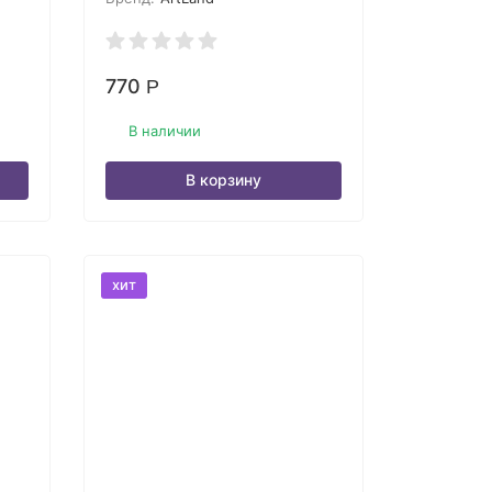
OLqMFon97YQ0r-
770
Р
В наличии
В корзину
хит