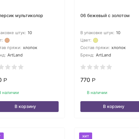
персик мультиколор
06 бежевый с золотом
паковке штук:
10
В упаковке штук:
10
т:
Цвет:
тав пряжи:
хлопок
Состав пряжи:
хлопок
нд:
ArtLand
Бренд:
ArtLand
0
770
Р
Р
В наличии
В наличии
В корзину
В корзину
т
хит