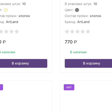
паковке штук:
10
В упаковке штук:
10
т:
Цвет:
тав пряжи:
хлопок
Состав пряжи:
хлопок
нд:
ArtLand
Бренд:
ArtLand
0
770
Р
Р
В наличии
В наличии
В корзину
В корзину
т
хит