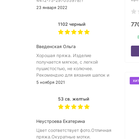
4412-75-297055978/?
asb=Sh%252B4eIq8blKC9QDXSWHyIDo%252FBC
23 января 2022
9uYvCo4VhPyYCeH9QngOidQmJG7_yE&keywords
JhjuQAAAA
77
1102 черный
Введенская Ольга
Хорошая пряжа. Изделие
получается мягкое, с легкой
пушистостью, не колючее.
Рекомендую для вязания шапок и
хи
снудов.
5 ноября 2021
53 св. желтый
Неустроева Екатерина
Цвет соответствует фото.Отличная
пряжа.Окуратные мотки.