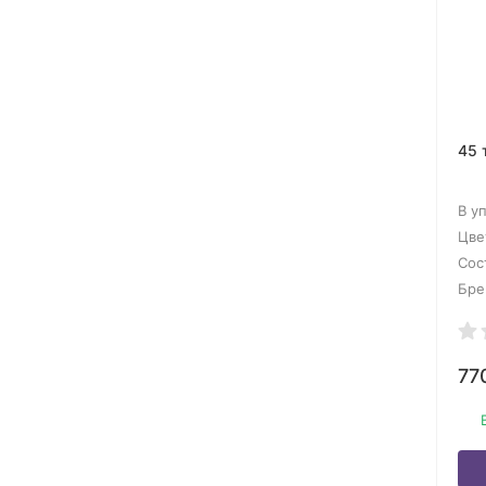
45 
В у
Цве
Сос
Бре
77