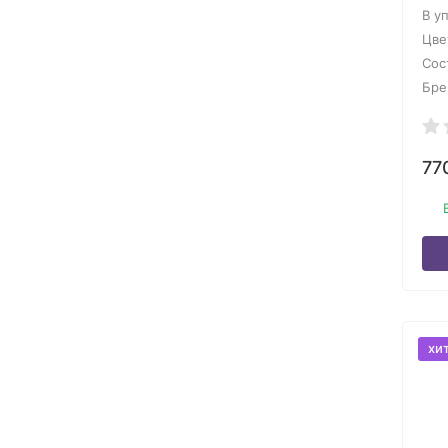
В у
Цве
Сос
Бре
77
хи