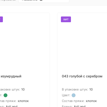
т
хит
 изумрудный
043 голубой с серебром
паковке штук:
10
В упаковке штук:
10
т:
Цвет:
тав пряжи:
хлопок
Состав пряжи:
хлопок
нд:
ArtLand
Бренд:
ArtLand