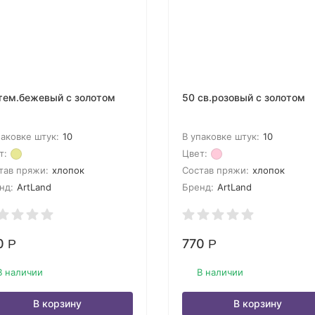
тем.бежевый с золотом
50 св.розовый с золотом
паковке штук:
10
В упаковке штук:
10
т:
Цвет:
тав пряжи:
хлопок
Состав пряжи:
хлопок
нд:
ArtLand
Бренд:
ArtLand
0
770
Р
Р
В наличии
В наличии
В корзину
В корзину