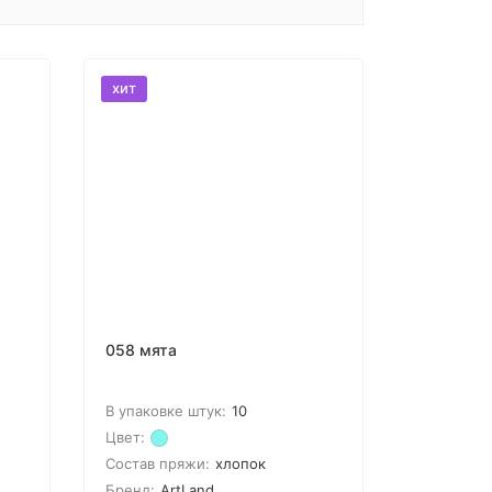
хит
058 мята
В упаковке штук:
10
Цвет:
Состав пряжи:
хлопок
Бренд:
ArtLand