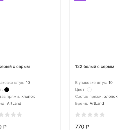
серый с серым
122 белый с серым
паковке штук:
10
В упаковке штук:
10
т:
Цвет:
тав пряжи:
хлопок
Состав пряжи:
хлопок
нд:
ArtLand
Бренд:
ArtLand
0
770
Р
Р