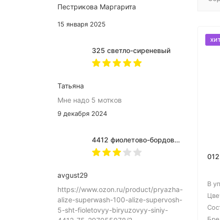
Пестрикова Маргарита
15 января 2025
хи
325 светло-сиреневый
Татьяна
Мне надо 5 мотков
9 декабря 2024
4412 фиолетово-бордово-бирюзовый
012
avgust29
В у
https://www.ozon.ru/product/pryazha-
Цве
alize-superwash-100-alize-supervosh-
Сос
5-sht-fioletovyy-biryuzovyy-siniy-
Бре