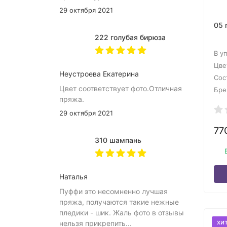
29 октября 2021
05 
222 голубая бирюза
В у
Цве
Неустроева Екатерина
Сос
Цвет соответствует фото.Отличная
Бре
пряжа.
29 октября 2021
77
310 шампань
Наталья
Пуффи это несомненно лучшая
пряжа, получаются такие нежные
пледики - шик. Жаль фото в отзывы
хи
нельзя прикрепить...