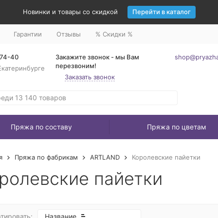
Новинки и товары со скидкой
Перейти в каталог
Гарантии
Отзывы
% Скидки %
-74-40
Закажите звонок - мы Вам
shop@pryazha
перезвоним!
Екатеринбурге
Заказать звонок
Пряжа по составу
Пряжа по цветам
я
Пряжа по фабрикам
ARTLAND
Королевские пайетки
ролевские пайетки
тировать:
Название