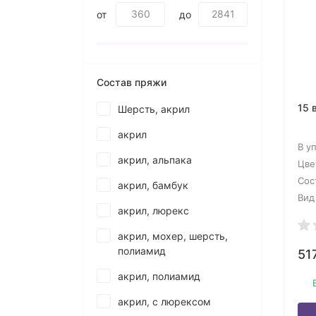
от
до
Состав пряжи
15 
Шерсть, акрил
акрил
В у
акрил, альпака
Цве
Сос
акрил, бамбук
Вид
акрил, люрекс
акрил, мохер, шерсть,
полиамид
51
акрил, полиамид
акрил, с люрексом