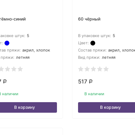
тёмно-синий
60 чёрный
паковке штук:
5
В упаковке штук:
5
т:
Цвет:
тав пряжи:
акрил, хлопок
Состав пряжи:
акрил, хлопо
 пряжи:
летняя
Вид пряжи:
летняя
7
517
Р
Р
В наличии
В наличии
В корзину
В корзину
lU6Xjd%252B3DS66jxyDI%253D&asb2=7tW56YmO6IY5PMZcAk5W
=ALIZE+Superwash+100+%2F+4412&sh=-