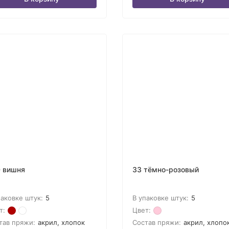
 вишня
33 тёмно-розовый
паковке штук:
5
В упаковке штук:
5
т:
Цвет:
тав пряжи:
акрил, хлопок
Состав пряжи:
акрил, хлопо