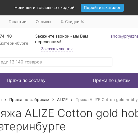
Новинки и товары со скидкой
Перейти в каталог
Гарантии
Отзывы
% Скидки %
-74-40
Закажите звонок - мы Вам
shop@pryazha
перезвоним!
Екатеринбурге
Заказать звонок
Пряжа по составу
Пряжа по цветам
я
Пряжа по фабрикам
ALIZE
Пряжа ALIZE Cotton gold hobby
яжа ALIZE Cotton gold ho
атеринбурге