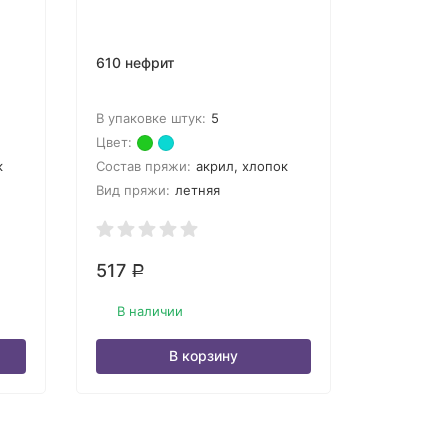
610 нефрит
В упаковке штук:
5
Цвет:
к
Состав пряжи:
акрил, хлопок
Вид пряжи:
летняя
517
Р
В наличии
В корзину
OLqMFon97YQ0r-