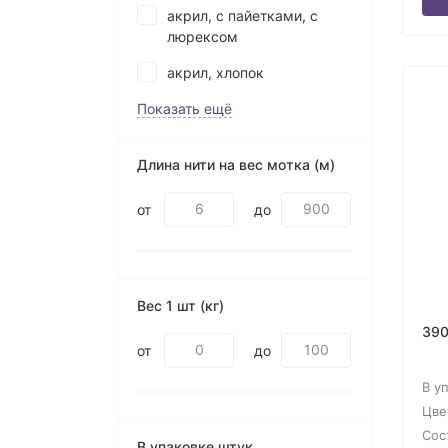
акрил, с пайетками, с
люрексом
акрил, хлопок
Показать ещё
Длина нити на вес мотка (м)
от
до
Вес 1 шт (кг)
390
от
до
В у
Цве
Сос
В упаковке штук