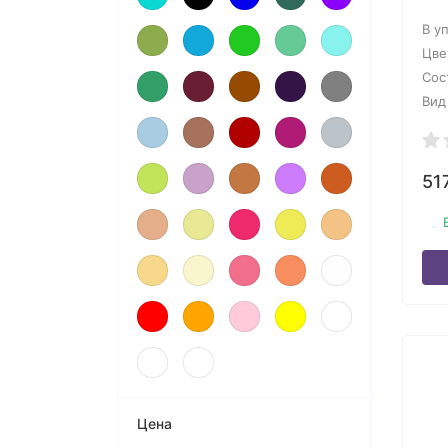
В у
Цве
Сос
Вид
51
Цена