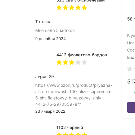
58 
Татьяна
Мне надо 5 мотков
В у
9 декабря 2024
Цве
Сос
4412 фиолетово-бордово-бирюзовый
Вид
avgust29
51
https://www.ozon.ru/product/pryazha-
alize-superwash-100-alize-supervosh-
5-sht-fioletovyy-biryuzovyy-siniy-
4412-75-297055978/?
asb=Sh%252B4eIq8blKC9QDXSWHyIDo%252FBC
23 января 2022
9uYvCo4VhPyYCeH9QngOidQmJG7_yE&keywords
JhjuQAAAA
1102 черный