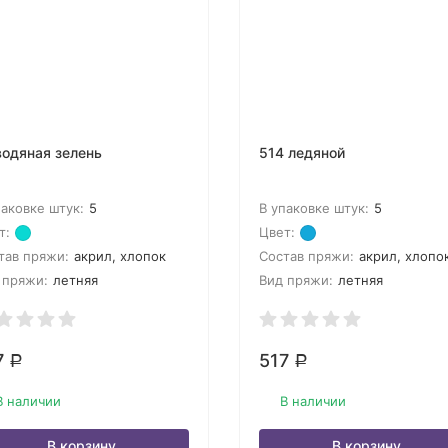
водяная зелень
514 ледяной
паковке штук:
5
В упаковке штук:
5
т:
Цвет:
тав пряжи:
акрил, хлопок
Состав пряжи:
акрил, хлопо
 пряжи:
летняя
Вид пряжи:
летняя
7
517
Р
Р
В наличии
В наличии
В корзину
В корзину