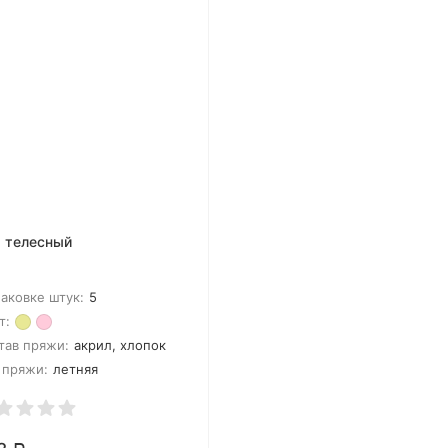
 телесный
паковке штук:
5
т:
тав пряжи:
акрил, хлопок
 пряжи:
летняя