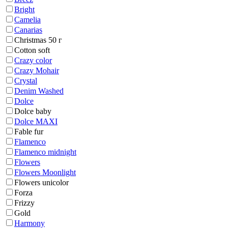
Bright
Camelia
Canarias
Christmas 50 г
Cotton soft
Crazy color
Crazy Mohair
Crystal
Denim Washed
Dolce
Dolce baby
Dolce MAXI
Fable fur
Flamenco
Flamenco midnight
Flowers
Flowers Moonlight
Flowers unicolor
Forza
Frizzy
Gold
Harmony