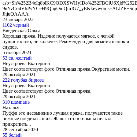
asb=Sh%252B4eIq8blKC9QDXSWHyIDo%252FBClU6Xjd%252
9uYvCo4VhPyYCeH9QngOidQmJG7_yE&keywords=ALIZE+Supe
JhjuQAAAA
23 января 2022
1102 черный
Введенская Ольга
Хорошая пряжа. Изделие получается мягкое, с легкой
пушистостью, не колючее. Рекомендую для вязания шапок и
снудов.
5 ноября 2021
53 св. желтый
Неустроева Екатерина
Цвет соответствует фото.Отличная пряжа.Окуратные мотки.
29 октября 2021
222 голубая бирюза
Неустроева Екатерина
Цвет соответствует фото.Отличная пряжа.
29 октября 2021
310 шампань
Наталья
Пуффи это несомненно лучшая пряжа, получаются такие
нежные пледики - шик. Жаль фото в отзывы нельзя
прикрепить...
28 сентября 2020
55 белый