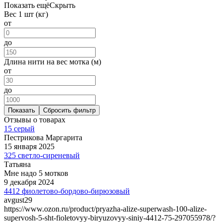
Показать ещё
Скрыть
Вес 1 шт (кг)
от
до
Длина нити на вес мотка (м)
от
до
Показать
Сбросить фильтр
Отзывы о товарах
15 серый
Пестрикова Маргарита
15 января 2025
325 светло-сиреневый
Татьяна
Мне надо 5 мотков
9 декабря 2024
4412 фиолетово-бордово-бирюзовый
avgust29
https://www.ozon.ru/product/pryazha-alize-superwash-100-alize-
supervosh-5-sht-fioletovyy-biryuzovyy-siniy-4412-75-297055978/?