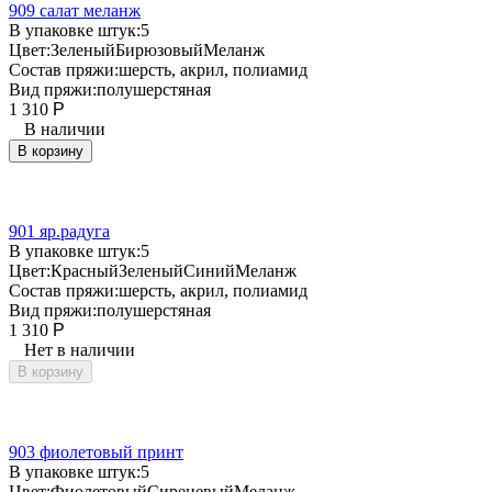
909 салат меланж
В упаковке штук:
5
Цвет:
Зеленый
Бирюзовый
Меланж
Состав пряжи:
шерсть, акрил, полиамид
Вид пряжи:
полушерстяная
1 310
Р
В наличии
В корзину
901 яр.радуга
В упаковке штук:
5
Цвет:
Красный
Зеленый
Синий
Меланж
Состав пряжи:
шерсть, акрил, полиамид
Вид пряжи:
полушерстяная
1 310
Р
Нет в наличии
В корзину
903 фиолетовый принт
В упаковке штук:
5
Цвет:
Фиолетовый
Сиреневый
Меланж