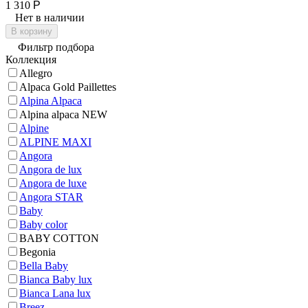
1 310
Р
Нет в наличии
В корзину
Фильтр подбора
Коллекция
Allegro
Alpaca Gold Paillettes
Alpina Alpaca
Alpina alpaca NEW
Alpine
ALPINE MAXI
Angora
Angora de lux
Angora de luxe
Angora STAR
Baby
Baby color
BABY COTTON
Begonia
Bella Baby
Bianca Baby lux
Bianca Lana lux
Breez