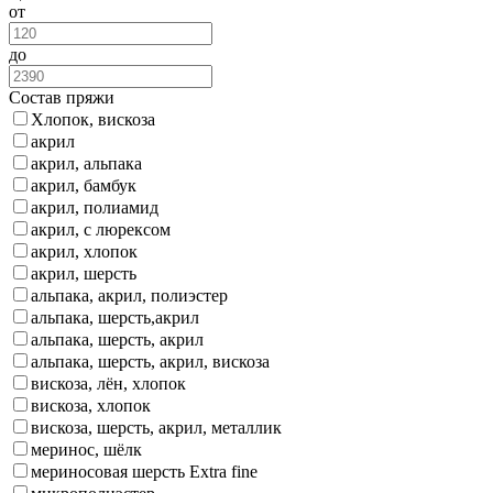
от
до
Состав пряжи
Хлопок, вискоза
акрил
акрил, альпака
акрил, бамбук
акрил, полиамид
акрил, с люрексом
акрил, хлопок
акрил, шерсть
альпака, акрил, полиэстер
альпака, шерсть,акрил
альпака, шерсть, акрил
альпака, шерсть, акрил, вискоза
вискоза, лён, хлопок
вискоза, хлопок
вискоза, шерсть, акрил, металлик
меринос, шёлк
мериносовая шерсть Extra fine