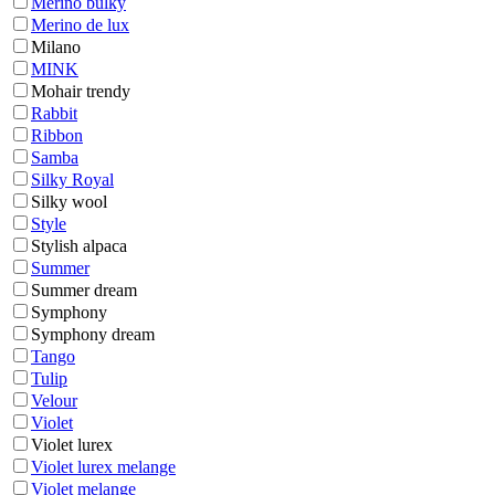
Merino bulky
Merino de lux
Milano
MINK
Mohair trendy
Rabbit
Ribbon
Samba
Silky Royal
Silky wool
Style
Stylish alpaca
Summer
Summer dream
Symphony
Symphony dream
Tango
Tulip
Velour
Violet
Violet lurex
Violet lurex melange
Violet melange