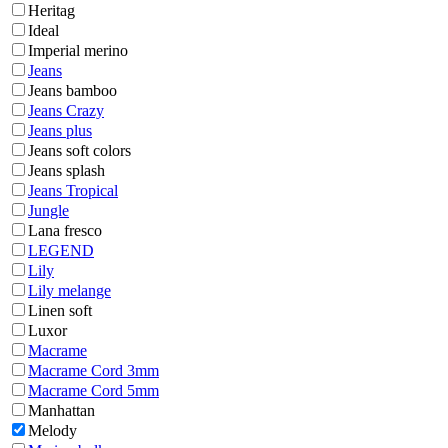
Heritag
Ideal
Imperial merino
Jeans
Jeans bamboo
Jeans Crazy
Jeans plus
Jeans soft colors
Jeans splash
Jeans Tropical
Jungle
Lana fresco
LEGEND
Lily
Lily melange
Linen soft
Luxor
Macrame
Macrame Cord 3mm
Macrame Cord 5mm
Manhattan
Melody