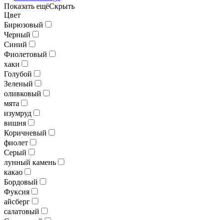
Показать ещё
Скрыть
Цвет
Бирюзовый
Черный
Синий
Фиолетовый
хаки
Голубой
Зеленый
оливковый
мята
изумруд
вишня
Коричневый
фиолет
Серый
лунный камень
какао
Бордовый
Фуксия
айсберг
салатовый