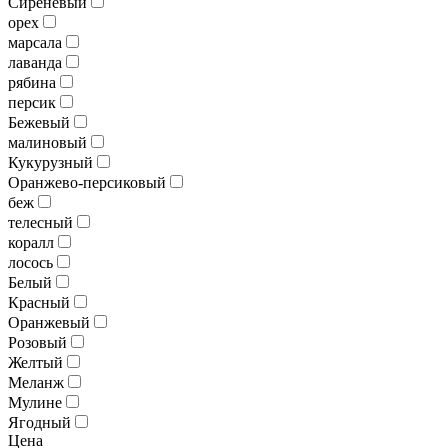
Сиреневый
орех
марсала
лаванда
рябина
персик
Бежевый
малиновый
Кукурузный
Оранжево-персиковый
беж
телесный
коралл
лосось
Белый
Красный
Оранжевый
Розовый
Желтый
Меланж
Мулине
Ягодный
Цена