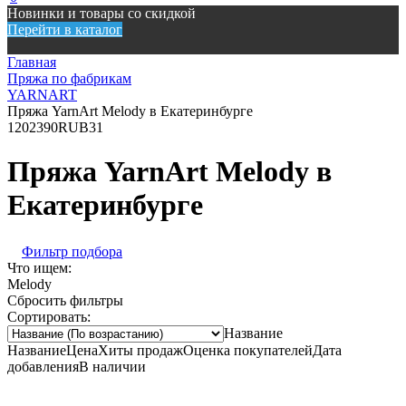
Новинки и товары со скидкой
Перейти в каталог
Главная
Пряжа по фабрикам
YARNART
Пряжа YarnArt Melody в Екатеринбурге
120
2390
RUB
31
Пряжа YarnArt Melody в
Екатеринбурге
Фильтр подбора
Что ищем:
Melody
Сбросить фильтры
Сортировать:
Название
Название
Цена
Хиты продаж
Оценка покупателей
Дата
добавления
В наличии