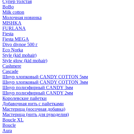
Супер толстая
BoBo
Milk cotton
Молочная новинка
MISHKA
FURLANA
Fiesta
Fiesta MEGA
Divo divnoe 500 г
Eco Norka
Style (kid mohair)
Style glow (kid mohair)
Cashmere
Cascade
Шнур хлопковый CANDY COTTON 5мм
Шнур хлопковый CANDY COTTON 3мм
Шнур полиэфирный CANDY 3мм
Шнур полиэфирный CANDY 2мм
Королевские пайетки
Добавочная нить с пайетками
Мастерица (носочная добавка)
Мастерица (нить для рукоделия)
Boucle XL
Boucle
Aura