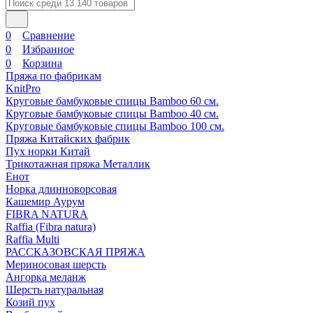
0
Сравнение
0
Избранное
0
Корзина
Пряжа по фабрикам
KnitPro
Круговые бамбуковые спицы Bamboo 60 см.
Круговые бамбуковые спицы Bamboo 40 см.
Круговые бамбуковые спицы Bamboo 100 см.
Пряжа Китайских фабрик
Пух норки Китай
Трикотажная пряжа Металлик
Енот
Норка длинноворсовая
Кашемир Аурум
FIBRA NATURA
Raffia (Fibra natura)
Raffia Multi
РАССКАЗОВСКАЯ ПРЯЖА
Мериносовая шерсть
Ангорка меланж
Шерсть натуральная
Козий пух