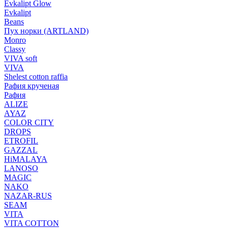
Evkalipt Glow
Evkalipt
Beans
Пух норки (ARTLAND)
Monro
Classy
VIVA soft
VIVA
Shelest cotton raffia
Рафия крученая
Рафия
ALIZE
AYAZ
COLOR CITY
DROPS
ETROFIL
GAZZAL
HiMALAYA
LANOSO
MAGIC
NAKO
NAZAR-RUS
SEAM
VITA
VITA COTTON