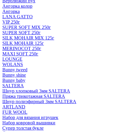
Верблюжий пух
Ангорка колор
Ангорка
LANA GATTO
VIP 250г
SUPER SOFT MIX 250г
SUPER SOFT 250г
SILK MOHAIR MIX 125г
SILK MOHAIR 125г
MERINOCOT 250г
MAXI SOFT 250г
LOUNGE
WOLANS
Bunny tweed
Bunny shine
Bunny baby
SALTERA
Шнур хлопковый 3мм SALTERA
Пряжа трикотажная SALTERA
Шнур полиэфирный 3мм SALTERA
ARTLAND
FUR WOOL
Набор для вязания игрушек
Набор ковровой вышивки
Супер толстая букле