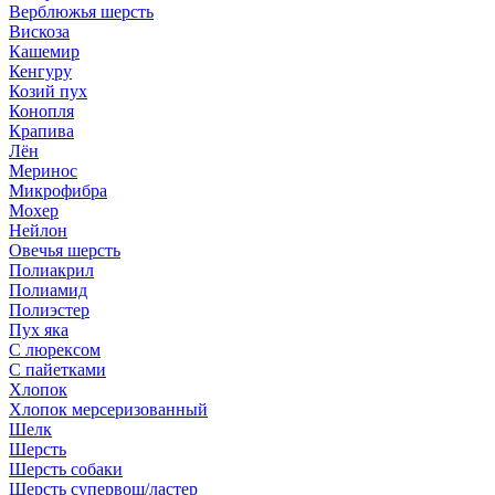
Верблюжья шерсть
Вискоза
Кашемир
Кенгуру
Козий пух
Конопля
Крапива
Лён
Меринос
Микрофибра
Мохер
Нейлон
Овечья шерсть
Полиакрил
Полиамид
Полиэстер
Пух яка
С люрексом
С пайетками
Хлопок
Хлопок мерсеризованный
Шелк
Шерсть
Шерсть собаки
Шерсть супервош/ластер