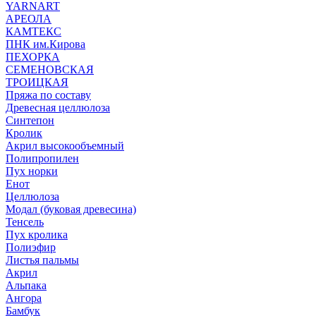
YARNART
АРЕОЛА
КАМТЕКС
ПНК им.Кирова
ПЕХОРКА
СЕМЕНОВСКАЯ
ТРОИЦКАЯ
Пряжа по составу
Древесная целлюлоза
Синтепон
Кролик
Акрил высокообъемный
Полипропилен
Пух норки
Енот
Целлюлоза
Модал (буковая древесина)
Тенсель
Пух кролика
Полиэфир
Листья пальмы
Акрил
Альпака
Ангора
Бамбук