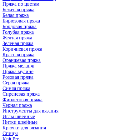
Пряжа по цветам
Бежевая пряжа
Белая пряжа
Бирюзовая пряжа
Бордовая пряжа
Голубая пряжа
Желтая пряжа
Зеленая пряжа
Коричневая пряжа
Красная пряжа
Оранжевая пряжа
Пряжа меланж
Пряжа мулине
Розовая пряжа
Серая пряжа
Синяя пряжа
Сиреневая пряжа
Фиолетовая пряжа
Черная пряжа
Инструменты для вязания
Иглы швейные
Нитки швейные
Крючки для вязания
Спицы
Knit Pro