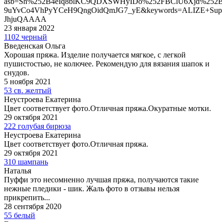
asb=Sh%252B4eIq8blKC9QDXSWHyIDo%252FBClU6Xjd%252
9uYvCo4VhPyYCeH9QngOidQmJG7_yE&keywords=ALIZE+Supe
JhjuQAAAA
23 января 2022
1102 черный
Введенская Ольга
Хорошая пряжа. Изделие получается мягкое, с легкой
пушистостью, не колючее. Рекомендую для вязания шапок и
снудов.
5 ноября 2021
53 св. желтый
Неустроева Екатерина
Цвет соответствует фото.Отличная пряжа.Окуратные мотки.
29 октября 2021
222 голубая бирюза
Неустроева Екатерина
Цвет соответствует фото.Отличная пряжа.
29 октября 2021
310 шампань
Наталья
Пуффи это несомненно лучшая пряжа, получаются такие
нежные пледики - шик. Жаль фото в отзывы нельзя
прикрепить...
28 сентября 2020
55 белый