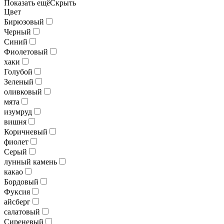
Показать ещё
Скрыть
Цвет
Бирюзовый
Черный
Синий
Фиолетовый
хаки
Голубой
Зеленый
оливковый
мята
изумруд
вишня
Коричневый
фиолет
Серый
лунный камень
какао
Бордовый
Фуксия
айсберг
салатовый
Сиреневый