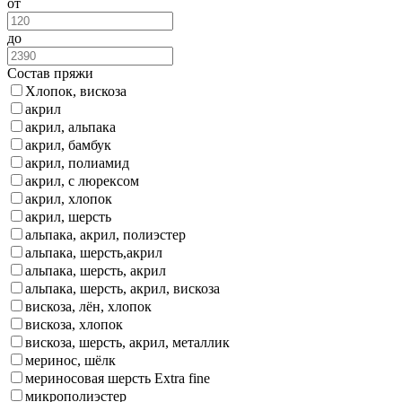
от
до
Состав пряжи
Хлопок, вискоза
акрил
акрил, альпака
акрил, бамбук
акрил, полиамид
акрил, с люрексом
акрил, хлопок
акрил, шерсть
альпака, акрил, полиэстер
альпака, шерсть,акрил
альпака, шерсть, акрил
альпака, шерсть, акрил, вискоза
вискоза, лён, хлопок
вискоза, хлопок
вискоза, шерсть, акрил, металлик
меринос, шёлк
мериносовая шерсть Extra fine
микрополиэстер