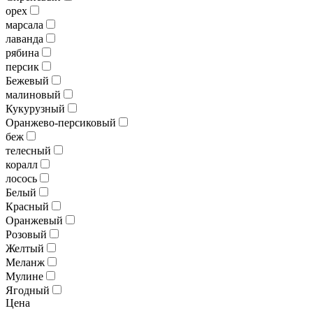
орех
марсала
лаванда
рябина
персик
Бежевый
малиновый
Кукурузный
Оранжево-персиковый
беж
телесный
коралл
лосось
Белый
Красный
Оранжевый
Розовый
Желтый
Меланж
Мулине
Ягодный
Цена