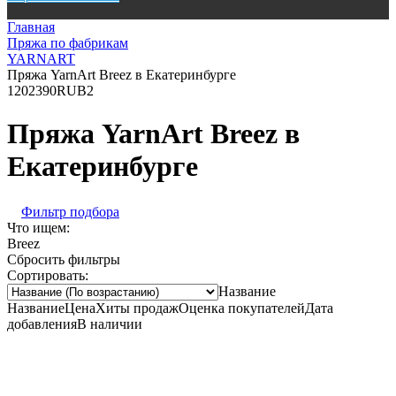
Главная
Пряжа по фабрикам
YARNART
Пряжа YarnArt Breez в Екатеринбурге
120
2390
RUB
2
Пряжа YarnArt Breez в
Екатеринбурге
Фильтр подбора
Что ищем:
Breez
Сбросить фильтры
Сортировать:
Название
Название
Цена
Хиты продаж
Оценка покупателей
Дата
добавления
В наличии