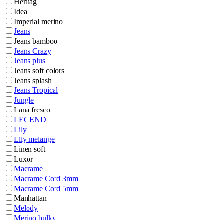
Heritag
Ideal
Imperial merino
Jeans
Jeans bamboo
Jeans Crazy
Jeans plus
Jeans soft colors
Jeans splash
Jeans Tropical
Jungle
Lana fresco
LEGEND
Lily
Lily melange
Linen soft
Luxor
Macrame
Macrame Cord 3mm
Macrame Cord 5mm
Manhattan
Melody
Merino bulky