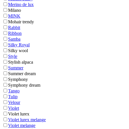
Merino de lux
Milano
MINK
Mohair trendy
Rabbit
Ribbon
Samba
Silky Royal
Silky wool
Style
Stylish alpaca
Summer
Summer dream
Symphony
Symphony dream
Tango
Tulip
Velour
Violet
Violet lurex
Violet lurex melange
Violet melange