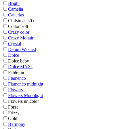
Bright
Camelia
Canarias
Christmas 50 г
Cotton soft
Crazy color
Crazy Mohair
Crystal
Denim Washed
Dolce
Dolce baby
Dolce MAXI
Fable fur
Flamenco
Flamenco midnight
Flowers
Flowers Moonlight
Flowers unicolor
Forza
Frizzy
Gold
Harmony