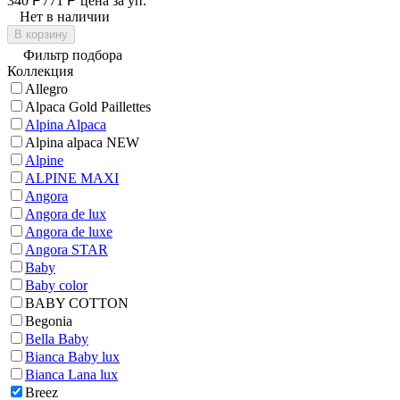
340
Р
771
Р
цена за уп.
Нет в наличии
В корзину
Фильтр подбора
Коллекция
Allegro
Alpaca Gold Paillettes
Alpina Alpaca
Alpina alpaca NEW
Alpine
ALPINE MAXI
Angora
Angora de lux
Angora de luxe
Angora STAR
Baby
Baby color
BABY COTTON
Begonia
Bella Baby
Bianca Baby lux
Bianca Lana lux
Breez