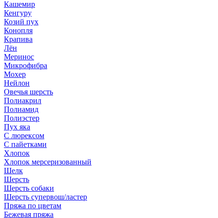
Кашемир
Кенгуру
Козий пух
Конопля
Крапива
Лён
Меринос
Микрофибра
Мохер
Нейлон
Овечья шерсть
Полиакрил
Полиамид
Полиэстер
Пух яка
С люрексом
С пайетками
Хлопок
Хлопок мерсеризованный
Шелк
Шерсть
Шерсть собаки
Шерсть супервош/ластер
Пряжа по цветам
Бежевая пряжа