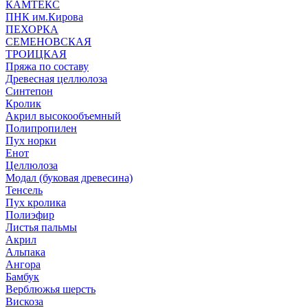
КАМТЕКС
ПНК им.Кирова
ПЕХОРКА
СЕМЕНОВСКАЯ
ТРОИЦКАЯ
Пряжа по составу
Древесная целлюлоза
Синтепон
Кролик
Акрил высокообъемный
Полипропилен
Пух норки
Енот
Целлюлоза
Модал (буковая древесина)
Тенсель
Пух кролика
Полиэфир
Листья пальмы
Акрил
Альпака
Ангора
Бамбук
Верблюжья шерсть
Вискоза