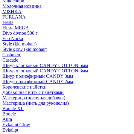
Milk cotton
Молочная новинка
MISHKA
FURLANA
Fiesta
Fiesta MEGA
Divo divnoe 500 г
Eco Norka
Style (kid mohair)
Style glow (kid mohair)
Cashmere
Cascade
Шнур хлопковый CANDY COTTON 5мм
Шнур хлопковый CANDY COTTON 3мм
Шнур полиэфирный CANDY 3мм
Шнур полиэфирный CANDY 2мм
Королевские пайетки
Добавочная нить с пайетками
Мастерица (носочная добавка)
Мастерица (нить для рукоделия)
Boucle XL
Boucle
Aura
Evkalipt Glow
Evkalipt