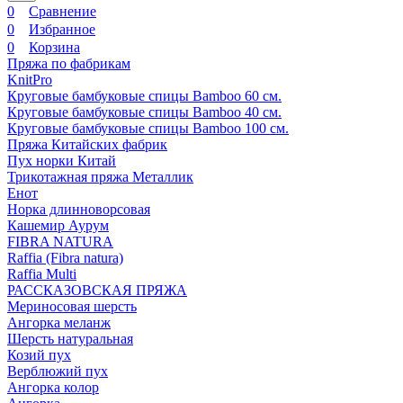
0
Сравнение
0
Избранное
0
Корзина
Пряжа по фабрикам
KnitPro
Круговые бамбуковые спицы Bamboo 60 см.
Круговые бамбуковые спицы Bamboo 40 см.
Круговые бамбуковые спицы Bamboo 100 см.
Пряжа Китайских фабрик
Пух норки Китай
Трикотажная пряжа Металлик
Енот
Норка длинноворсовая
Кашемир Аурум
FIBRA NATURA
Raffia (Fibra natura)
Raffia Multi
РАССКАЗОВСКАЯ ПРЯЖА
Мериносовая шерсть
Ангорка меланж
Шерсть натуральная
Козий пух
Верблюжий пух
Ангорка колор