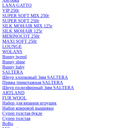
Ангорка
LANA GATTO
VIP 250г
SUPER SOFT MIX 250г
SUPER SOFT 250г
SILK MOHAIR MIX 125г
SILK MOHAIR 125г
MERINOCOT 250г
MAXI SOFT 250г
LOUNGE
WOLANS
Bunny tweed
Bunny shine
Bunny baby
SALTERA
Шнур хлопковый 3мм SALTERA
Пряжа трикотажная SALTERA
Шнур полиэфирный 3мм SALTERA
ARTLAND
FUR WOOL
Набор для вязания игрушек
Набор ковровой вышивки
Супер толстая букле
Супер толстая
BoBo