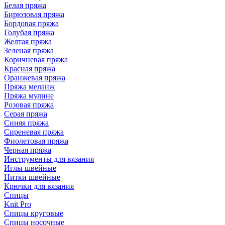
Белая пряжа
Бирюзовая пряжа
Бордовая пряжа
Голубая пряжа
Желтая пряжа
Зеленая пряжа
Коричневая пряжа
Красная пряжа
Оранжевая пряжа
Пряжа меланж
Пряжа мулине
Розовая пряжа
Серая пряжа
Синяя пряжа
Сиреневая пряжа
Фиолетовая пряжа
Черная пряжа
Инструменты для вязания
Иглы швейные
Нитки швейные
Крючки для вязания
Спицы
Knit Pro
Спицы круговые
Спицы носочные