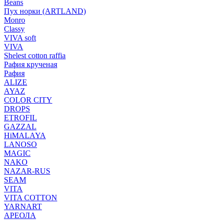
Beans
Пух норки (ARTLAND)
Monro
Classy
VIVA soft
VIVA
Shelest cotton raffia
Рафия крученая
Рафия
ALIZE
AYAZ
COLOR CITY
DROPS
ETROFIL
GAZZAL
HiMALAYA
LANOSO
MAGIC
NAKO
NAZAR-RUS
SEAM
VITA
VITA COTTON
YARNART
АРЕОЛА