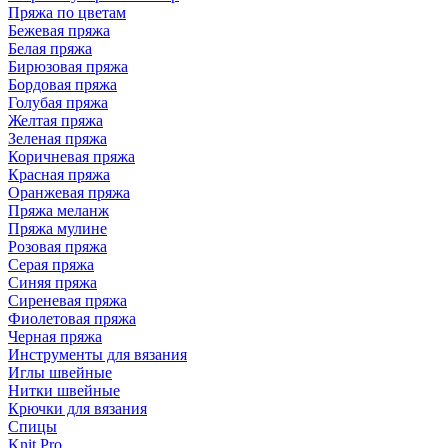
Пряжа по цветам
Бежевая пряжа
Белая пряжа
Бирюзовая пряжа
Бордовая пряжа
Голубая пряжа
Желтая пряжа
Зеленая пряжа
Коричневая пряжа
Красная пряжа
Оранжевая пряжа
Пряжа меланж
Пряжа мулине
Розовая пряжа
Серая пряжа
Синяя пряжа
Сиреневая пряжа
Фиолетовая пряжа
Черная пряжа
Инструменты для вязания
Иглы швейные
Нитки швейные
Крючки для вязания
Спицы
Knit Pro