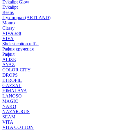
Evkalipt Glow
Evkalipt
Beans
Пух норки (ARTLAND)
Monro
Classy
VIVA soft
VIVA
Shelest cotton raffia
Рафия крученая
Рафия
ALIZE
AYAZ
COLOR CITY
DROPS
ETROFIL
GAZZAL
HiMALAYA
LANOSO
MAGIC
NAKO
NAZAR-RUS
SEAM
VITA
VITA COTTON