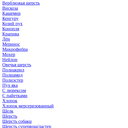
Верблюжья шерсть
Вискоза
Кашемир
Кенгуру
Козий пух
Конопля
Крапива
Лён
Меринос
Микрофибра
Мохер
Нейлон
Овечья шерсть
Полиакрил
Полиамид
Полиэстер
Пух яка
С люрексом
С пайетками
Хлопок
Хлопок мерсеризованный
Шелк
Шерсть
Шерсть собаки
Шерсть супервош/ластер