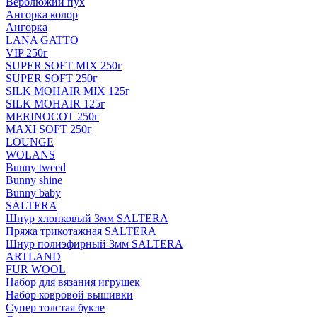
Верблюжий пух
Ангорка колор
Ангорка
LANA GATTO
VIP 250г
SUPER SOFT MIX 250г
SUPER SOFT 250г
SILK MOHAIR MIX 125г
SILK MOHAIR 125г
MERINOCOT 250г
MAXI SOFT 250г
LOUNGE
WOLANS
Bunny tweed
Bunny shine
Bunny baby
SALTERA
Шнур хлопковый 3мм SALTERA
Пряжа трикотажная SALTERA
Шнур полиэфирный 3мм SALTERA
ARTLAND
FUR WOOL
Набор для вязания игрушек
Набор ковровой вышивки
Супер толстая букле