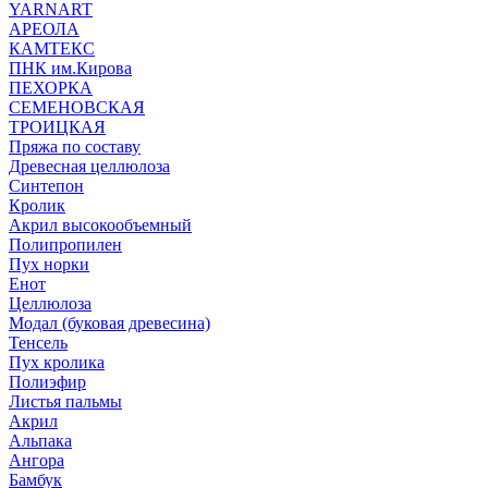
YARNART
АРЕОЛА
КАМТЕКС
ПНК им.Кирова
ПЕХОРКА
СЕМЕНОВСКАЯ
ТРОИЦКАЯ
Пряжа по составу
Древесная целлюлоза
Синтепон
Кролик
Акрил высокообъемный
Полипропилен
Пух норки
Енот
Целлюлоза
Модал (буковая древесина)
Тенсель
Пух кролика
Полиэфир
Листья пальмы
Акрил
Альпака
Ангора
Бамбук