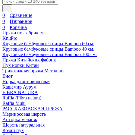
0
Сравнение
0
Избранное
0
Корзина
Пряжа по фабрикам
KnitPro
Круговые бамбуковые спицы Bamboo 60 см.
Круговые бамбуковые спицы Bamboo 40 см.
Круговые бамбуковые спицы Bamboo 100 см.
Пряжа Китайских фабрик
Пух норки Китай
Трикотажная пряжа Металлик
Енот
Норка длинноворсовая
Кашемир Аурум
FIBRA NATURA
Raffia (Fibra natura)
Raffia Multi
РАССКАЗОВСКАЯ ПРЯЖА
Мериносовая шерсть
Ангорка меланж
Шерсть натуральная
Козий пух