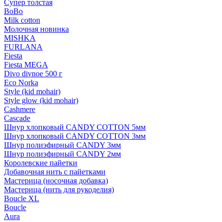
Супер толстая
BoBo
Milk cotton
Молочная новинка
MISHKA
FURLANA
Fiesta
Fiesta MEGA
Divo divnoe 500 г
Eco Norka
Style (kid mohair)
Style glow (kid mohair)
Cashmere
Cascade
Шнур хлопковый CANDY COTTON 5мм
Шнур хлопковый CANDY COTTON 3мм
Шнур полиэфирный CANDY 3мм
Шнур полиэфирный CANDY 2мм
Королевские пайетки
Добавочная нить с пайетками
Мастерица (носочная добавка)
Мастерица (нить для рукоделия)
Boucle XL
Boucle
Aura