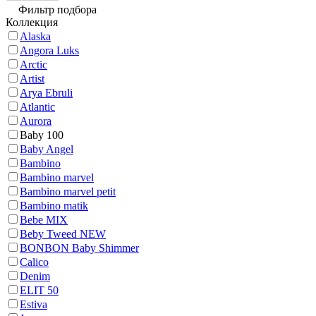
Фильтр подбора
Коллекция
Alaska
Angora Luks
Arctic
Artist
Arya Ebruli
Atlantic
Aurora
Baby 100
Baby Angel
Bambino
Bambino marvel
Bambino marvel petit
Bambino matik
Bebe MIX
Beby Tweed NEW
BONBON Baby Shimmer
Calico
Denim
ELIT 50
Estiva