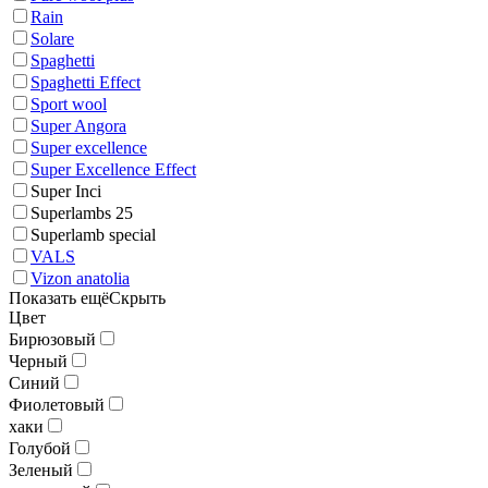
Rain
Solare
Spaghetti
Spaghetti Effect
Sport wool
Super Angora
Super excellence
Super Excellence Effect
Super Inci
Superlambs 25
Superlamb special
VALS
Vizon anatolia
Показать ещё
Скрыть
Цвет
Бирюзовый
Черный
Синий
Фиолетовый
хаки
Голубой
Зеленый