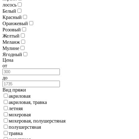
лосось
Белый
Красный
Оранжевый
Розовый
Желтый
Меланж
Мулине
Ягодный
Цена
от
до
Вид пряжи
акриловая
акриловая, травка
летняя
мохеровая
мохеровая, полушерстяная
полушерстяная
травка