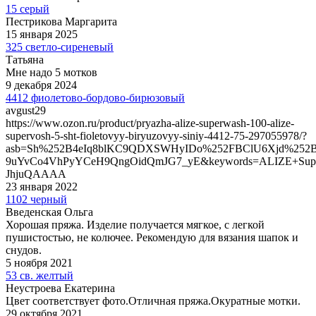
15 серый
Пестрикова Маргарита
15 января 2025
325 светло-сиреневый
Татьяна
Мне надо 5 мотков
9 декабря 2024
4412 фиолетово-бордово-бирюзовый
avgust29
https://www.ozon.ru/product/pryazha-alize-superwash-100-alize-
supervosh-5-sht-fioletovyy-biryuzovyy-siniy-4412-75-297055978/?
asb=Sh%252B4eIq8blKC9QDXSWHyIDo%252FBClU6Xjd%252
9uYvCo4VhPyYCeH9QngOidQmJG7_yE&keywords=ALIZE+Supe
JhjuQAAAA
23 января 2022
1102 черный
Введенская Ольга
Хорошая пряжа. Изделие получается мягкое, с легкой
пушистостью, не колючее. Рекомендую для вязания шапок и
снудов.
5 ноября 2021
53 св. желтый
Неустроева Екатерина
Цвет соответствует фото.Отличная пряжа.Окуратные мотки.
29 октября 2021