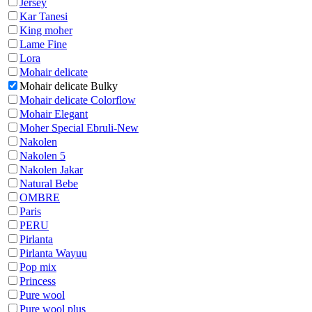
Jersey
Kar Tanesi
King moher
Lame Fine
Lora
Mohair delicate
Mohair delicate Bulky
Mohair delicate Colorflow
Mohair Elegant
Moher Special Ebruli-New
Nakolen
Nakolen 5
Nakolen Jakar
Natural Bebe
OMBRE
Paris
PERU
Pirlanta
Pirlanta Wayuu
Pop mix
Princess
Pure wool
Pure wool plus