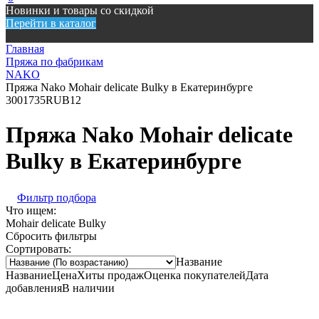
Новинки и товары со скидкой
Перейти в каталог
Главная
Пряжа по фабрикам
NAKO
Пряжа Nako Mohair delicate Bulky в Екатеринбурге
300
1735
RUB
12
Пряжа Nako Mohair delicate
Bulky в Екатеринбурге
Фильтр подбора
Что ищем:
Mohair delicate Bulky
Сбросить фильтры
Сортировать:
Название
Название
Цена
Хиты продаж
Оценка покупателей
Дата
добавления
В наличии