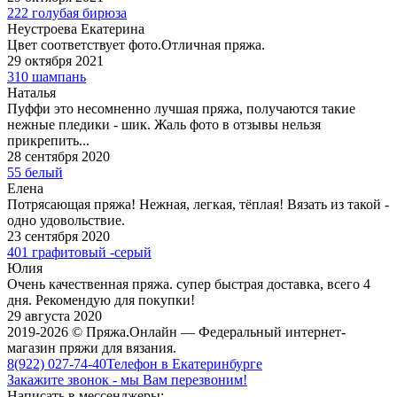
222 голубая бирюза
Неустроева Екатерина
Цвет соответствует фото.Отличная пряжа.
29 октября 2021
310 шампань
Наталья
Пуффи это несомненно лучшая пряжа, получаются такие
нежные пледики - шик. Жаль фото в отзывы нельзя
прикрепить...
28 сентября 2020
55 белый
Елена
Потрясающая пряжа! Нежная, легкая, тёплая! Вязать из такой -
одно удовольствие.
23 сентября 2020
401 графитовый -серый
Юлия
Очень качественная пряжа. супер быстрая доставка, всего 4
дня. Рекомендую для покупки!
29 августа 2020
2019-2026 © Пряжа.Онлайн — Федеральный интернет-
магазин пряжи для вязания.
8(922) 027-74-40
Телефон в Екатеринбурге
Закажите звонок - мы Вам перезвоним!
Написать в мессенджеры: