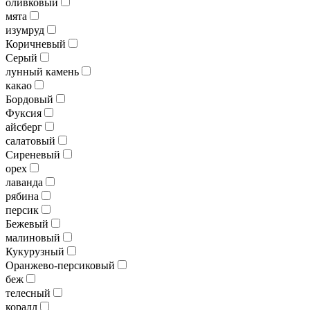
оливковый
мята
изумруд
Коричневый
Серый
лунный камень
какао
Бордовый
Фуксия
айсберг
салатовый
Сиреневый
орех
лаванда
рябина
персик
Бежевый
малиновый
Кукурузный
Оранжево-персиковый
беж
телесный
коралл