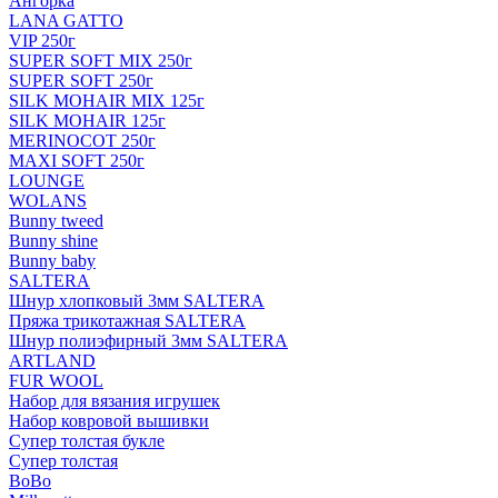
Ангорка
LANA GATTO
VIP 250г
SUPER SOFT MIX 250г
SUPER SOFT 250г
SILK MOHAIR MIX 125г
SILK MOHAIR 125г
MERINOCOT 250г
MAXI SOFT 250г
LOUNGE
WOLANS
Bunny tweed
Bunny shine
Bunny baby
SALTERA
Шнур хлопковый 3мм SALTERA
Пряжа трикотажная SALTERA
Шнур полиэфирный 3мм SALTERA
ARTLAND
FUR WOOL
Набор для вязания игрушек
Набор ковровой вышивки
Супер толстая букле
Супер толстая
BoBo