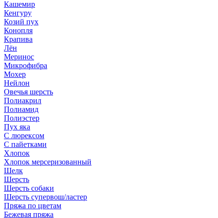
Кашемир
Кенгуру
Козий пух
Конопля
Крапива
Лён
Меринос
Микрофибра
Мохер
Нейлон
Овечья шерсть
Полиакрил
Полиамид
Полиэстер
Пух яка
С люрексом
С пайетками
Хлопок
Хлопок мерсеризованный
Шелк
Шерсть
Шерсть собаки
Шерсть супервош/ластер
Пряжа по цветам
Бежевая пряжа