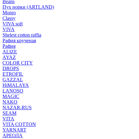
Beans
Пух норки (ARTLAND)
Monro
Classy
VIVA soft
VIVA
Shelest cotton raffia
Рафия крученая
Рафия
ALIZE
AYAZ
COLOR CITY
DROPS
ETROFIL
GAZZAL
HiMALAYA
LANOSO
MAGIC
NAKO
NAZAR-RUS
SEAM
VITA
VITA COTTON
YARNART
АРЕОЛА