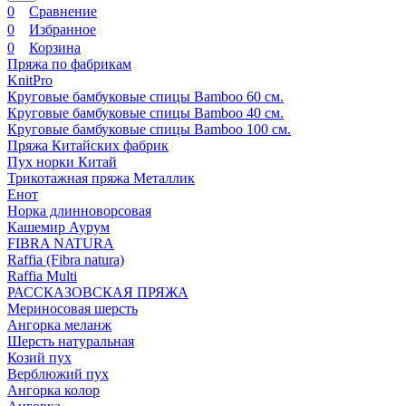
0
Сравнение
0
Избранное
0
Корзина
Пряжа по фабрикам
KnitPro
Круговые бамбуковые спицы Bamboo 60 см.
Круговые бамбуковые спицы Bamboo 40 см.
Круговые бамбуковые спицы Bamboo 100 см.
Пряжа Китайских фабрик
Пух норки Китай
Трикотажная пряжа Металлик
Енот
Норка длинноворсовая
Кашемир Аурум
FIBRA NATURA
Raffia (Fibra natura)
Raffia Multi
РАССКАЗОВСКАЯ ПРЯЖА
Мериносовая шерсть
Ангорка меланж
Шерсть натуральная
Козий пух
Верблюжий пух
Ангорка колор