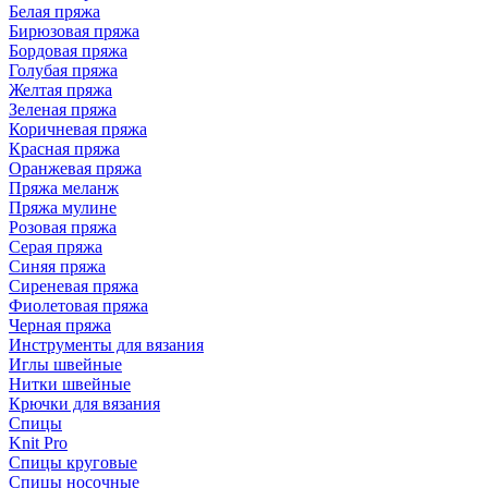
Белая пряжа
Бирюзовая пряжа
Бордовая пряжа
Голубая пряжа
Желтая пряжа
Зеленая пряжа
Коричневая пряжа
Красная пряжа
Оранжевая пряжа
Пряжа меланж
Пряжа мулине
Розовая пряжа
Серая пряжа
Синяя пряжа
Сиреневая пряжа
Фиолетовая пряжа
Черная пряжа
Инструменты для вязания
Иглы швейные
Нитки швейные
Крючки для вязания
Спицы
Knit Pro
Спицы круговые
Спицы носочные