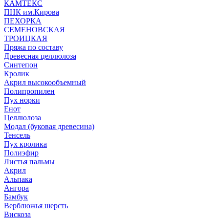
КАМТЕКС
ПНК им.Кирова
ПЕХОРКА
СЕМЕНОВСКАЯ
ТРОИЦКАЯ
Пряжа по составу
Древесная целлюлоза
Синтепон
Кролик
Акрил высокообъемный
Полипропилен
Пух норки
Енот
Целлюлоза
Модал (буковая древесина)
Тенсель
Пух кролика
Полиэфир
Листья пальмы
Акрил
Альпака
Ангора
Бамбук
Верблюжья шерсть
Вискоза