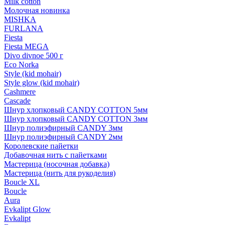
Milk cotton
Молочная новинка
MISHKA
FURLANA
Fiesta
Fiesta MEGA
Divo divnoe 500 г
Eco Norka
Style (kid mohair)
Style glow (kid mohair)
Cashmere
Cascade
Шнур хлопковый CANDY COTTON 5мм
Шнур хлопковый CANDY COTTON 3мм
Шнур полиэфирный CANDY 3мм
Шнур полиэфирный CANDY 2мм
Королевские пайетки
Добавочная нить с пайетками
Мастерица (носочная добавка)
Мастерица (нить для рукоделия)
Boucle XL
Boucle
Aura
Evkalipt Glow
Evkalipt