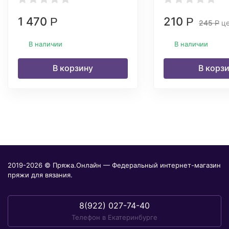
1 470
210
Р
Р
245
це
Р
В наличии
В наличии
В корзину
В корз
2019-2026 © Пряжа.Онлайн — Федеральный интернет-магазин
пряжи для вязания.
8(922) 027-74-40
Телефон в Екатеринбурге