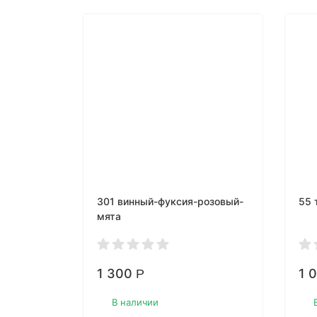
301 винный-фуксия-розовый-
55 
мята
1 300
1 
Р
В наличии