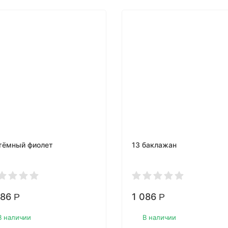
тёмный фиолет
13 баклажан
086
1 086
Р
Р
В наличии
В наличии