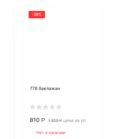
-39%
778 баклажан
810
Р
цена за уп.
1 320
Р
Нет в наличии