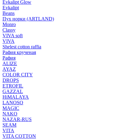
Evkalipt Glow
Evkalipt
Beans
Пух норки (ARTLAND)
Monro
Classy
VIVA soft
VIVA
Shelest cotton raffia
Рафия крученая
Рафия
ALIZE
AYAZ
COLOR CITY
DROPS
ETROFIL
GAZZAL
HiMALAYA
LANOSO
MAGIC
NAKO
NAZAR-RUS
SEAM
VITA
VITA COTTON