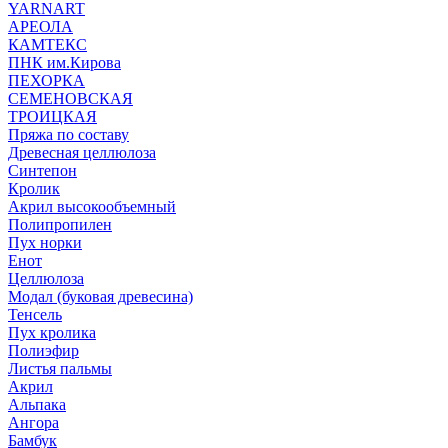
YARNART
АРЕОЛА
КАМТЕКС
ПНК им.Кирова
ПЕХОРКА
СЕМЕНОВСКАЯ
ТРОИЦКАЯ
Пряжа по составу
Древесная целлюлоза
Синтепон
Кролик
Акрил высокообъемный
Полипропилен
Пух норки
Енот
Целлюлоза
Модал (буковая древесина)
Тенсель
Пух кролика
Полиэфир
Листья пальмы
Акрил
Альпака
Ангора
Бамбук