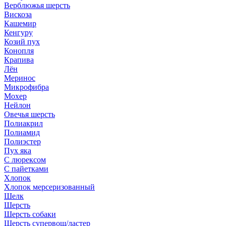
Верблюжья шерсть
Вискоза
Кашемир
Кенгуру
Козий пух
Конопля
Крапива
Лён
Меринос
Микрофибра
Мохер
Нейлон
Овечья шерсть
Полиакрил
Полиамид
Полиэстер
Пух яка
С люрексом
С пайетками
Хлопок
Хлопок мерсеризованный
Шелк
Шерсть
Шерсть собаки
Шерсть супервош/ластер