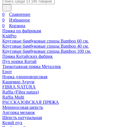
0
Сравнение
0
Избранное
0
Корзина
Пряжа по фабрикам
KnitPro
Круговые бамбуковые спицы Bamboo 60 см.
Круговые бамбуковые спицы Bamboo 40 см.
Круговые бамбуковые спицы Bamboo 100 см.
Пряжа Китайских фабрик
Пух норки Китай
Трикотажная пряжа Металлик
Енот
Норка длинноворсовая
Кашемир Аурум
FIBRA NATURA
Raffia (Fibra natura)
Raffia Multi
РАССКАЗОВСКАЯ ПРЯЖА
Мериносовая шерсть
Ангорка меланж
Шерсть натуральная
Козий пух