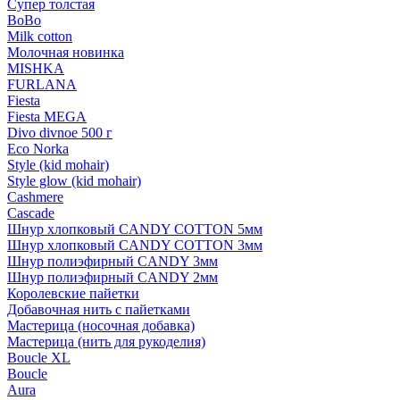
Супер толстая
BoBo
Milk cotton
Молочная новинка
MISHKA
FURLANA
Fiesta
Fiesta MEGA
Divo divnoe 500 г
Eco Norka
Style (kid mohair)
Style glow (kid mohair)
Cashmere
Cascade
Шнур хлопковый CANDY COTTON 5мм
Шнур хлопковый CANDY COTTON 3мм
Шнур полиэфирный CANDY 3мм
Шнур полиэфирный CANDY 2мм
Королевские пайетки
Добавочная нить с пайетками
Мастерица (носочная добавка)
Мастерица (нить для рукоделия)
Boucle XL
Boucle
Aura