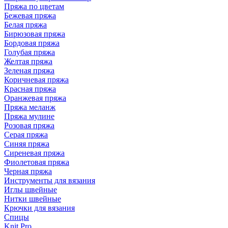
Пряжа по цветам
Бежевая пряжа
Белая пряжа
Бирюзовая пряжа
Бордовая пряжа
Голубая пряжа
Желтая пряжа
Зеленая пряжа
Коричневая пряжа
Красная пряжа
Оранжевая пряжа
Пряжа меланж
Пряжа мулине
Розовая пряжа
Серая пряжа
Синяя пряжа
Сиреневая пряжа
Фиолетовая пряжа
Черная пряжа
Инструменты для вязания
Иглы швейные
Нитки швейные
Крючки для вязания
Спицы
Knit Pro