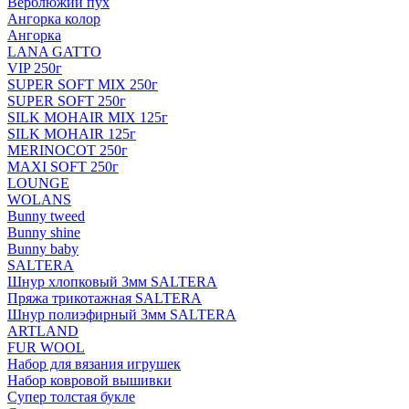
Верблюжий пух
Ангорка колор
Ангорка
LANA GATTO
VIP 250г
SUPER SOFT MIX 250г
SUPER SOFT 250г
SILK MOHAIR MIX 125г
SILK MOHAIR 125г
MERINOCOT 250г
MAXI SOFT 250г
LOUNGE
WOLANS
Bunny tweed
Bunny shine
Bunny baby
SALTERA
Шнур хлопковый 3мм SALTERA
Пряжа трикотажная SALTERA
Шнур полиэфирный 3мм SALTERA
ARTLAND
FUR WOOL
Набор для вязания игрушек
Набор ковровой вышивки
Супер толстая букле