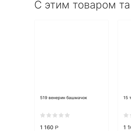
С этим товаром т
519 венерин башмачок
15 
1 160
1 
Р