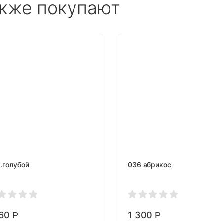
акже покупают
т.голубой
036 абрикос
160
1 300
Р
Р