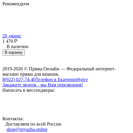
Рекомендуем
20 джинс
1 470
Р
В наличии
4
1
В корзину
2019-2026 © Пряжа.Онлайн — Федеральный интернет-
магазин пряжи для вязания.
8(922) 027-74-40
Телефон в Екатеринбурге
Закажите звонок - мы Вам перезвоним!
Написать в мессенджеры:
Контакты:
Доставляем по всей России
shop@pryazha.online