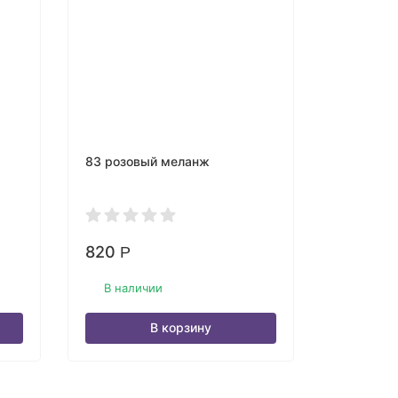
83 розовый меланж
03 розов
820
1 380
Р
Р
В наличии
В нали
В корзину