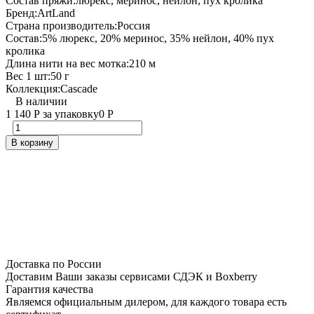
Состав пряжи:
люрекс, меринос, нейлон, пух кролика
Бренд:
ArtLand
Страна производитель:
Россия
Состав:
5% люрекс, 20% меринос, 35% нейлон, 40% пух
кролика
Длина нити на вес мотка:
210 м
Вес 1 шт:
50 г
Коллекция:
Cascade
В наличии
1 140
Р
за упаковку
0
Р
В корзину
Доставка по России
Доставим Ваши заказы сервисами СДЭК и Boxberry
Гарантия качества
Являемся официальным дилером, для каждого товара есть