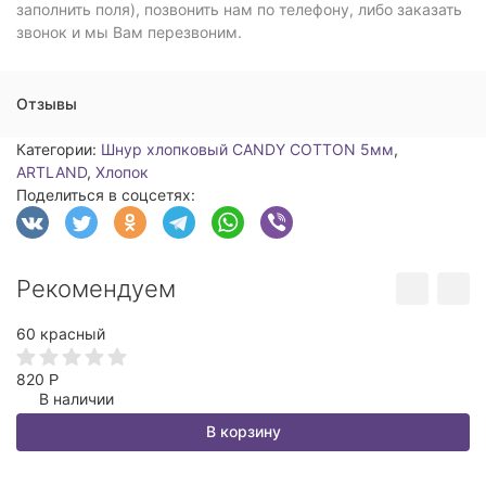
заполнить поля), позвонить нам по телефону, либо заказать
звонок и мы Вам перезвоним.
Отзывы
Категории:
Шнур хлопковый CANDY COTTON 5мм
,
ARTLAND
,
Хлопок
Поделиться в соцсетях:
Рекомендуем
60 красный
Х
-
820
4
Р
В наличии
1
В корзину