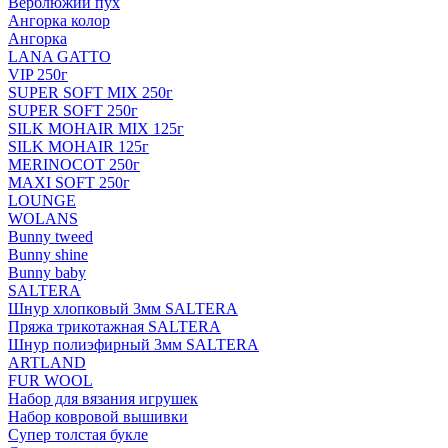
Верблюжий пух
Ангорка колор
Ангорка
LANA GATTO
VIP 250г
SUPER SOFT MIX 250г
SUPER SOFT 250г
SILK MOHAIR MIX 125г
SILK MOHAIR 125г
MERINOCOT 250г
MAXI SOFT 250г
LOUNGE
WOLANS
Bunny tweed
Bunny shine
Bunny baby
SALTERA
Шнур хлопковый 3мм SALTERA
Пряжа трикотажная SALTERA
Шнур полиэфирный 3мм SALTERA
ARTLAND
FUR WOOL
Набор для вязания игрушек
Набор ковровой вышивки
Супер толстая букле