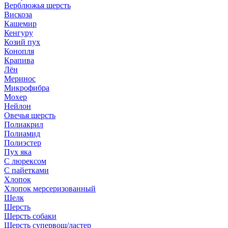
Верблюжья шерсть
Вискоза
Кашемир
Кенгуру
Козий пух
Конопля
Крапива
Лён
Меринос
Микрофибра
Мохер
Нейлон
Овечья шерсть
Полиакрил
Полиамид
Полиэстер
Пух яка
С люрексом
С пайетками
Хлопок
Хлопок мерсеризованный
Шелк
Шерсть
Шерсть собаки
Шерсть супервош/ластер