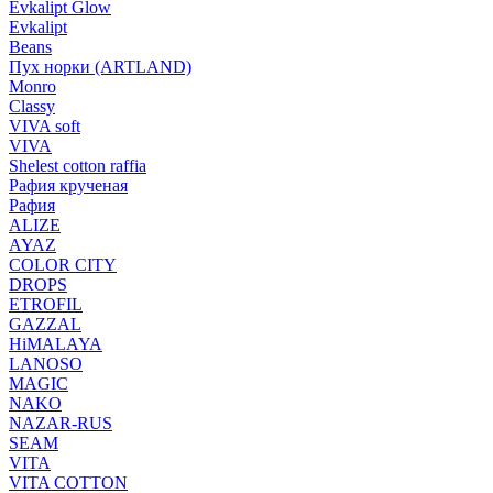
Evkalipt Glow
Evkalipt
Beans
Пух норки (ARTLAND)
Monro
Classy
VIVA soft
VIVA
Shelest cotton raffia
Рафия крученая
Рафия
ALIZE
AYAZ
COLOR CITY
DROPS
ETROFIL
GAZZAL
HiMALAYA
LANOSO
MAGIC
NAKO
NAZAR-RUS
SEAM
VITA
VITA COTTON