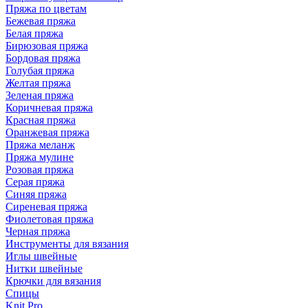
Пряжа по цветам
Бежевая пряжа
Белая пряжа
Бирюзовая пряжа
Бордовая пряжа
Голубая пряжа
Желтая пряжа
Зеленая пряжа
Коричневая пряжа
Красная пряжа
Оранжевая пряжа
Пряжа меланж
Пряжа мулине
Розовая пряжа
Серая пряжа
Синяя пряжа
Сиреневая пряжа
Фиолетовая пряжа
Черная пряжа
Инструменты для вязания
Иглы швейные
Нитки швейные
Крючки для вязания
Спицы
Knit Pro