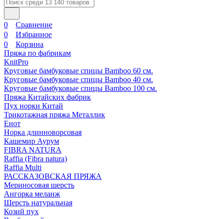
0
Сравнение
0
Избранное
0
Корзина
Пряжа по фабрикам
KnitPro
Круговые бамбуковые спицы Bamboo 60 см.
Круговые бамбуковые спицы Bamboo 40 см.
Круговые бамбуковые спицы Bamboo 100 см.
Пряжа Китайских фабрик
Пух норки Китай
Трикотажная пряжа Металлик
Енот
Норка длинноворсовая
Кашемир Аурум
FIBRA NATURA
Raffia (Fibra natura)
Raffia Multi
РАССКАЗОВСКАЯ ПРЯЖА
Мериносовая шерсть
Ангорка меланж
Шерсть натуральная
Козий пух