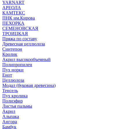
YARNART
АРЕОЛА
КАМТЕКС
ПНК им.Кирова
ПЕХОРКА
СЕМЕНОВСКАЯ
ТРОИЦКАЯ
Пряжа по составу
Древесная целлюлоза
Синтепон
Кролик
Акрил высокообъемный
Полипропилен
Пух норки
Енот
Целлюлоза
Модал (буковая древесина)
Тенсель
Пух кролика
Полиэфир
Листья пальмы
Акрил
Альпака
Ангора
Бамбук