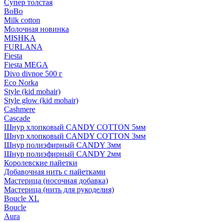
Супер толстая
BoBo
Milk cotton
Молочная новинка
MISHKA
FURLANA
Fiesta
Fiesta MEGA
Divo divnoe 500 г
Eco Norka
Style (kid mohair)
Style glow (kid mohair)
Cashmere
Cascade
Шнур хлопковый CANDY COTTON 5мм
Шнур хлопковый CANDY COTTON 3мм
Шнур полиэфирный CANDY 3мм
Шнур полиэфирный CANDY 2мм
Королевские пайетки
Добавочная нить с пайетками
Мастерица (носочная добавка)
Мастерица (нить для рукоделия)
Boucle XL
Boucle
Aura