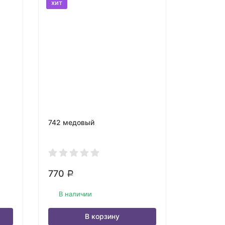
хит
742 медовый
869 св. 
770
970
Р
Р
В наличии
В нали
В корзину