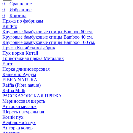
0
Сравнение
0
Избранное
0
Корзина
Пряжа по фабрикам
KnitPro
Круговые бамбуковые спицы Bamboo 60 см.
Круговые бамбуковые спицы Bamboo 40 см.
Круговые бамбуковые спицы Bamboo 100 см.
Пряжа Китайских фабрик
Пух норки Китай
Трикотажная пряжа Металлик
Енот
Норка длинноворсовая
Кашемир Аурум
FIBRA NATURA
Raffia (Fibra natura)
Raffia Multi
РАССКАЗОВСКАЯ ПРЯЖА
Мериносовая шерсть
Ангорка меланж
Шерсть натуральная
Козий пух
Верблюжий пух
Ангорка колор