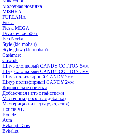
Milk cotton
Молочная новинка
MISHKA
FURLANA
Fiesta
Fiesta MEGA
Divo divnoe 500 г
Eco Norka
Style (kid mohair)
Style glow (kid mohair)
Cashmere
Cascade
Шнур хлопковый CANDY COTTON 5мм
Шнур хлопковый CANDY COTTON 3мм
Шнур полиэфирный CANDY 3мм
Шнур полиэфирный CANDY 2мм
Королевские пайетки
Добавочная нить с пайетками
Мастерица (носочная добавка)
Мастерица (нить для рукоделия)
Boucle XL
Boucle
Aura
Evkalipt Glow
Evkalipt