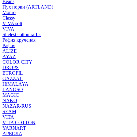
Beans
Пух норки (ARTLAND)
Monro
Classy
VIVA soft
VIVA
Shelest cotton raffia
Рафия крученая
Рафия
ALIZE
AYAZ
COLOR CITY
DROPS
ETROFIL
GAZZAL
HiMALAYA
LANOSO
MAGIC
NAKO
NAZAR-RUS
SEAM
VITA
VITA COTTON
YARNART
АРЕОЛА