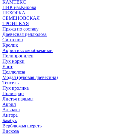
КАМТЕКС
ПНК им.Кирова
ПЕХОРКА
СЕМЕНОВСКАЯ
ТРОИЦКАЯ
Пряжа по составу
Древесная целлюлоза
Синтепон
Кролик
Акрил высокообъемный
Полипропилен
Пух норки
Енот
Целлюлоза
Модал (буковая древесина)
Тенсель
Пух кролика
Полиэфир
Листья пальмы
Акрил
Альпака
Ангора
Бамбук
Верблюжья шерсть
Вискоза