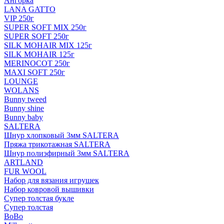
Ангорка
LANA GATTO
VIP 250г
SUPER SOFT MIX 250г
SUPER SOFT 250г
SILK MOHAIR MIX 125г
SILK MOHAIR 125г
MERINOCOT 250г
MAXI SOFT 250г
LOUNGE
WOLANS
Bunny tweed
Bunny shine
Bunny baby
SALTERA
Шнур хлопковый 3мм SALTERA
Пряжа трикотажная SALTERA
Шнур полиэфирный 3мм SALTERA
ARTLAND
FUR WOOL
Набор для вязания игрушек
Набор ковровой вышивки
Супер толстая букле
Супер толстая
BoBo