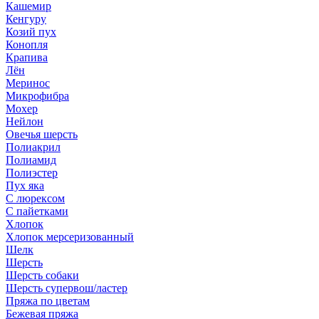
Кашемир
Кенгуру
Козий пух
Конопля
Крапива
Лён
Меринос
Микрофибра
Мохер
Нейлон
Овечья шерсть
Полиакрил
Полиамид
Полиэстер
Пух яка
С люрексом
С пайетками
Хлопок
Хлопок мерсеризованный
Шелк
Шерсть
Шерсть собаки
Шерсть супервош/ластер
Пряжа по цветам
Бежевая пряжа