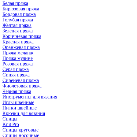
Белая пряжа
Бирюзовая пряжа
Бордовая пряжа
Голубая пряжа
Желтая пряжа
Зеленая пряжа
Коричневая пряжа
Красная пряжа
Оранжевая пряжа
Пряжа меланж
Пряжа мулине
Розовая пряжа
Серая пряжа
Синяя пряжа
Сиреневая пряжа
Фиолетовая пряжа
Черная пряжа
Инструменты для вязания
Иглы швейные
Нитки швейные
Крючки для вязания
Спицы
Knit Pro
Спицы круговые
Спицы носочные