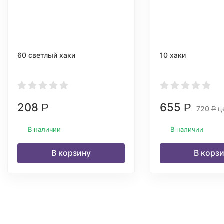
60 светлый хаки
10 хаки
208
655
Р
Р
720
це
Р
В наличии
В наличии
В корзину
В корз