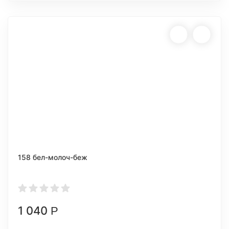
158 бел-молоч-беж
1 040
Р