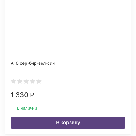
А10 сер-бир-зел-син
1 330
Р
В наличии
В корзину