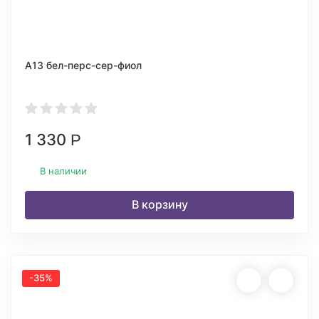
А13 бел-перс-сер-фиол
1 330
Р
В наличии
В корзину
-35%