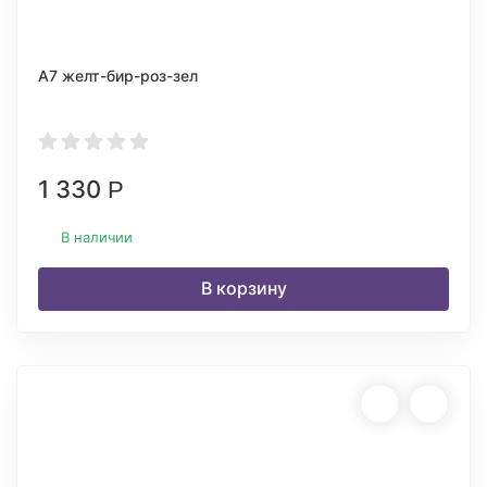
А7 желт-бир-роз-зел
1 330
Р
В наличии
В корзину