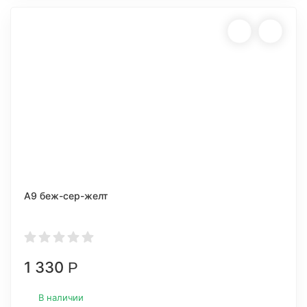
А9 беж-сер-желт
1 330
Р
В наличии