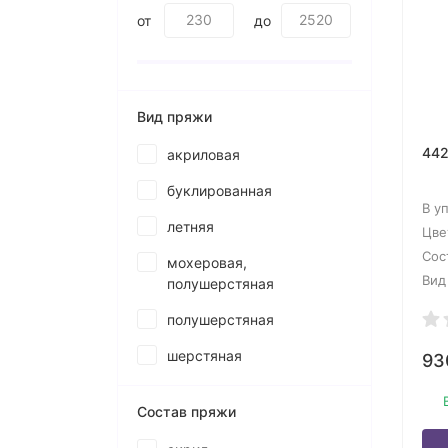
от
до
Вид пряжи
442
акриловая
буклированная
В у
летняя
Цве
Сос
мохеровая,
Вид
полушерстяная
полушерстяная
шерстяная
9
Состав пряжи