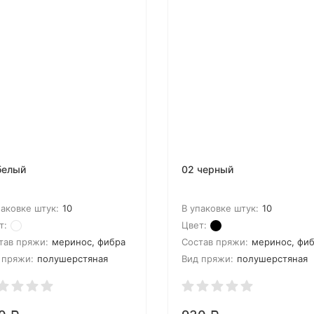
lU6Xjd%252B3DS66jxyDI%253D&asb2=7tW56YmO6IY5PMZcAk5W
=ALIZE+Superwash+100+%2F+4412&sh=-
белый
02 черный
паковке штук:
10
В упаковке штук:
10
т:
Цвет:
тав пряжи:
меринос, фибра
Состав пряжи:
меринос, фи
 пряжи:
полушерстяная
Вид пряжи:
полушерстяная