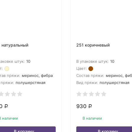
 натуральный
251 коричневый
паковке штук:
10
В упаковке штук:
10
т:
Цвет:
тав пряжи:
меринос, фибра
Состав пряжи:
меринос, фи
 пряжи:
полушерстяная
Вид пряжи:
полушерстяная
30
930
Р
Р
В наличии
В наличии
В корзину
В корзину