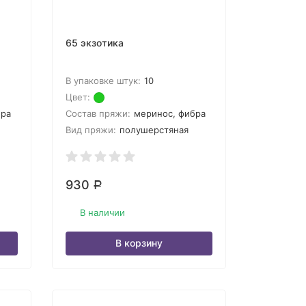
65 экзотика
В упаковке штук:
10
Цвет:
бра
Состав пряжи:
меринос, фибра
Вид пряжи:
полушерстяная
930
Р
В наличии
В корзину