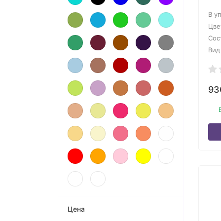
В у
Цве
Сос
Вид
9
Цена