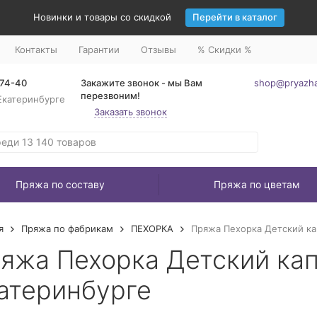
Новинки и товары со скидкой
Перейти в каталог
Контакты
Гарантии
Отзывы
% Скидки %
-74-40
Закажите звонок - мы Вам
shop@pryazha
перезвоним!
Екатеринбурге
Заказать звонок
Пряжа по составу
Пряжа по цветам
я
Пряжа по фабрикам
ПЕХОРКА
Пряжа Пехорка Детский ка
яжа Пехорка Детский кап
атеринбурге