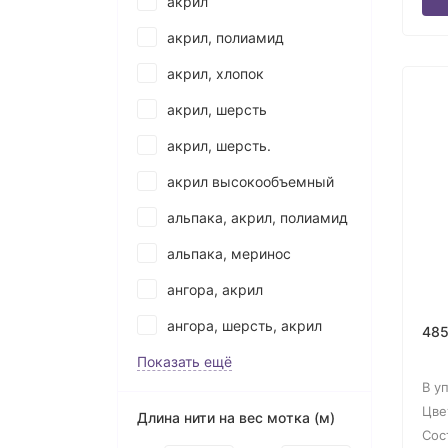
акрил
акрил, полиамид
акрил, хлопок
акрил, шерсть
акрил, шерсть.
акрил высокообъемный
альпака, акрил, полиамид
альпака, меринос
ангора, акрил
ангора, шерсть, акрил
485
Показать ещё
В у
Цве
Длина нити на вес мотка (м)
Сос