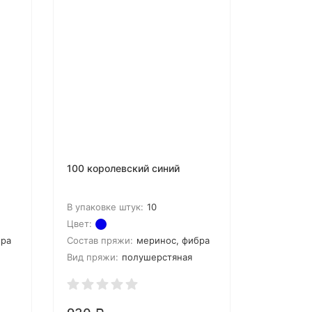
OLqMFon97YQ0r-
100 королевский синий
В упаковке штук:
10
Цвет:
бра
Состав пряжи:
меринос, фибра
Вид пряжи:
полушерстяная