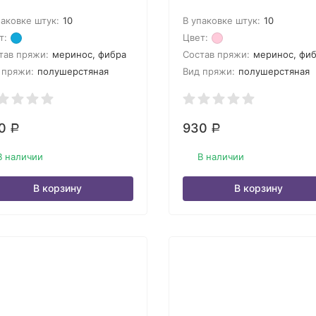
паковке штук:
10
В упаковке штук:
10
т:
Цвет:
тав пряжи:
меринос, фибра
Состав пряжи:
меринос, фи
 пряжи:
полушерстяная
Вид пряжи:
полушерстяная
30
930
Р
Р
В наличии
В наличии
В корзину
В корзину