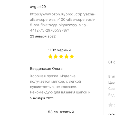
avgust29
https://www.ozon.ru/product/pryazha-
alize-superwash-100-alize-supervosh-
5-sht-fioletovyy-biryuzovyy-siniy-
4412-75-297055978/?
asb=Sh%252B4eIq8blKC9QDXSWHyIDo%252FBC
23 января 2022
9uYvCo4VhPyYCeH9QngOidQmJG7_yE&keywords
JhjuQAAAA
1102 черный
01 
Введенская Ольга
Хорошая пряжа. Изделие
В у
получается мягкое, с легкой
Цве
пушистостью, не колючее.
Сос
Рекомендую для вязания шапок и
Вид
снудов.
5 ноября 2021
53 св. желтый