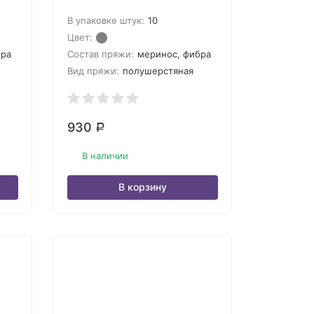
В упаковке штук:
10
Цвет:
бра
Состав пряжи:
меринос, фибра
Вид пряжи:
полушерстяная
930
Р
В наличии
В корзину