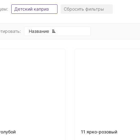
щем:
Детский каприз
Сбросить фильтры
тировать:
Название
голубой
11 ярко-розовый