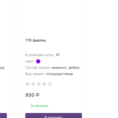
179 фиалка
В упаковке штук:
10
Цвет:
бра
Состав пряжи:
меринос, фибра
Вид пряжи:
полушерстяная
930
Р
В наличии
В корзину