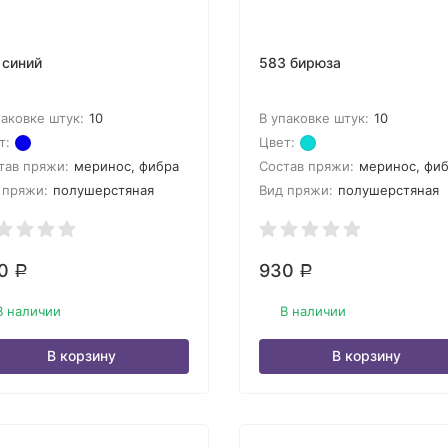
 синий
583 бирюза
паковке штук:
10
В упаковке штук:
10
т:
Цвет:
тав пряжи:
меринос, фибра
Состав пряжи:
меринос, фи
 пряжи:
полушерстяная
Вид пряжи:
полушерстяная
30
930
Р
Р
В наличии
В наличии
В корзину
В корзину