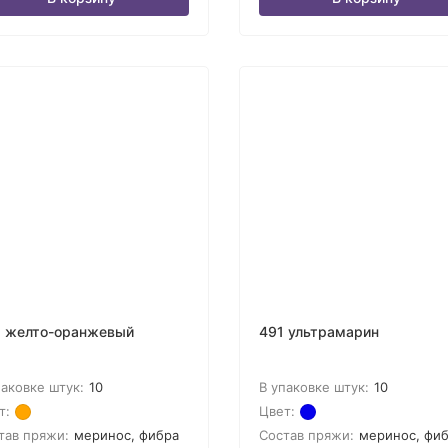
 желто-оранжевый
491 ультрамарин
паковке штук:
10
В упаковке штук:
10
т:
Цвет:
тав пряжи:
меринос, фибра
Состав пряжи:
меринос, фи