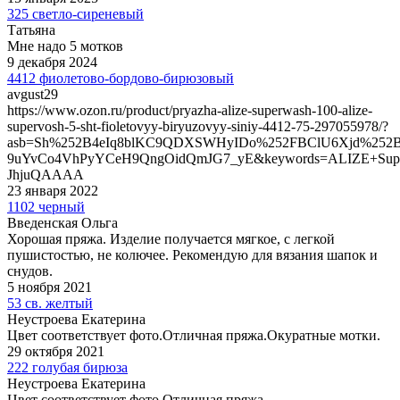
325 светло-сиреневый
Татьяна
Мне надо 5 мотков
9 декабря 2024
4412 фиолетово-бордово-бирюзовый
avgust29
https://www.ozon.ru/product/pryazha-alize-superwash-100-alize-
supervosh-5-sht-fioletovyy-biryuzovyy-siniy-4412-75-297055978/?
asb=Sh%252B4eIq8blKC9QDXSWHyIDo%252FBClU6Xjd%252
9uYvCo4VhPyYCeH9QngOidQmJG7_yE&keywords=ALIZE+Supe
JhjuQAAAA
23 января 2022
1102 черный
Введенская Ольга
Хорошая пряжа. Изделие получается мягкое, с легкой
пушистостью, не колючее. Рекомендую для вязания шапок и
снудов.
5 ноября 2021
53 св. желтый
Неустроева Екатерина
Цвет соответствует фото.Отличная пряжа.Окуратные мотки.
29 октября 2021
222 голубая бирюза
Неустроева Екатерина
Цвет соответствует фото.Отличная пряжа.