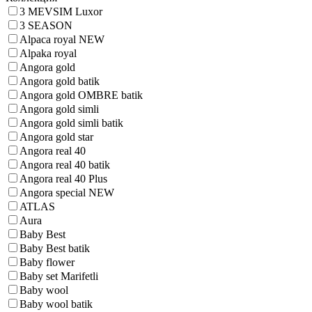
3 MEVSIM Luxor
3 SEASON
Alpaca royal NEW
Alpaka royal
Angora gold
Angora gold batik
Angora gold OMBRE batik
Angora gold simli
Angora gold simli batik
Angora gold star
Angora real 40
Angora real 40 batik
Angora real 40 Plus
Angora special NEW
ATLAS
Aura
Baby Best
Baby Best batik
Baby flower
Baby set Marifetli
Baby wool
Baby wool batik