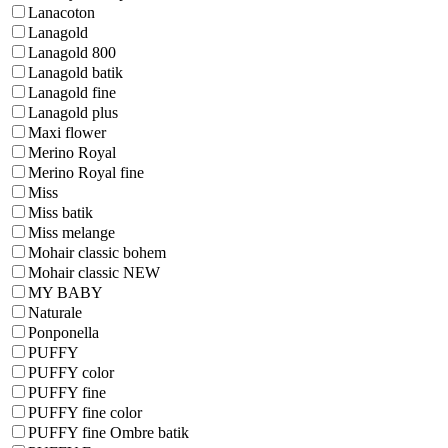
Lanacoton
Lanagold
Lanagold 800
Lanagold batik
Lanagold fine
Lanagold plus
Maxi flower
Merino Royal
Merino Royal fine
Miss
Miss batik
Miss melange
Mohair classic bohem
Mohair classic NEW
MY BABY
Naturale
Ponponella
PUFFY
PUFFY color
PUFFY fine
PUFFY fine color
PUFFY fine Ombre batik