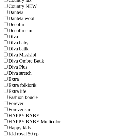
Country lux
Country NEW
Dantela
Dantela wool
Decofur
Decofur sim
Diva
Diva baby
Diva batik
Diva Missisipi
Diva Ombre Batik
Diva Plus
Diva stretch
Extra
Extra folklorik
Extra life
Fashion boucle
Forever
Forever sim
HAPPY BABY
HAPPY BABY Multicolor
Happy kids
Kid royal 50 гр