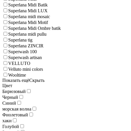
Superlana Midi Batik
Superlana Midi LUX
Superlana midi mosaic
Superlana Midi Motif
Superlana Midi Ombre batik
Superlana midi pullu
Superlana tig
Superlana ZINCIR
Superwash 100
Superwash artisan
VELLUTO
Velluto mini colors
Wooltime
Показать ещё
Скрыть
Цвет
Бирюзовый
Черный
Синий
морская волна
Фиолетовый
хаки
Голубой