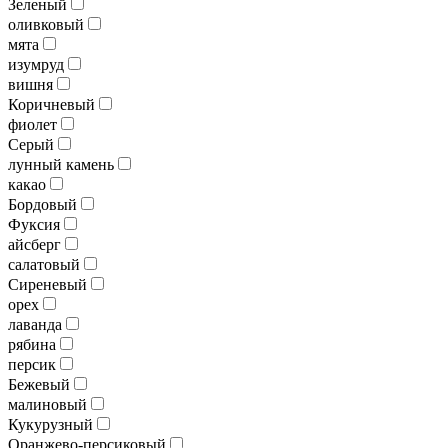
Зеленый
оливковый
мята
изумруд
вишня
Коричневый
фиолет
Серый
лунный камень
какао
Бордовый
Фуксия
айсберг
салатовый
Сиреневый
орех
лаванда
рябина
персик
Бежевый
малиновый
Кукурузный
Оранжево-персиковый