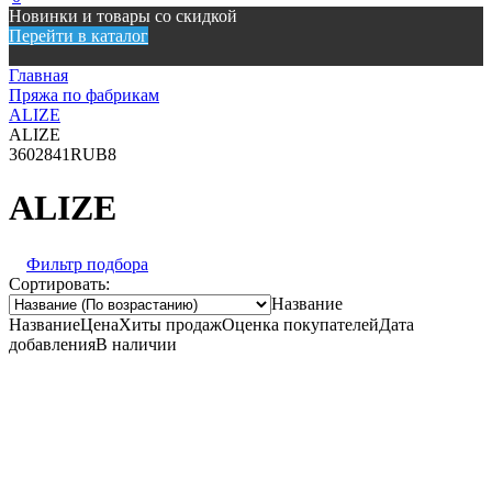
Новинки и товары со скидкой
Перейти в каталог
Главная
Пряжа по фабрикам
ALIZE
ALIZE
360
2841
RUB
8
ALIZE
Фильтр подбора
Сортировать:
Название
Название
Цена
Хиты продаж
Оценка покупателей
Дата
добавления
В наличии