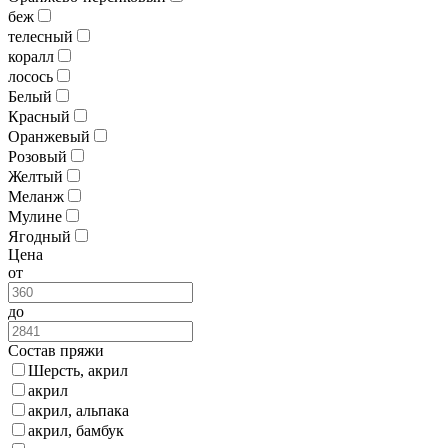
беж
телесный
коралл
лосось
Белый
Красный
Оранжевый
Розовый
Желтый
Меланж
Мулине
Ягодный
Цена
от
до
Состав пряжи
Шерсть, акрил
акрил
акрил, альпака
акрил, бамбук