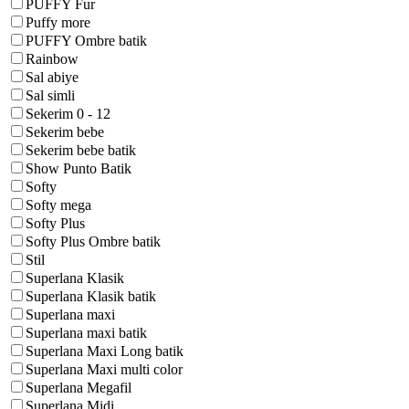
PUFFY Fur
Puffy more
PUFFY Ombre batik
Rainbow
Sal abiye
Sal simli
Sekerim 0 - 12
Sekerim bebe
Sekerim bebe batik
Show Punto Batik
Softy
Softy mega
Softy Plus
Softy Plus Ombre batik
Stil
Superlana Klasik
Superlana Klasik batik
Superlana maxi
Superlana maxi batik
Superlana Maxi Long batik
Superlana Maxi multi color
Superlana Megafil
Superlana Midi