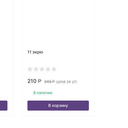
11 экрю
01 молоч
210
210
Р
Р
цена за уп.
245
Р
В наличии
В нали
В корзину