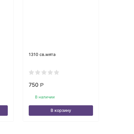
1310 св.мята
2430 све
750
1 250
Р
Р
В наличии
В нали
В корзину